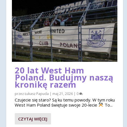
20 lat West Ham
Poland. Budujmy naszą
kronikę razem
przez
Łukasz Papuda
|
maj 21, 2026
|
0
Czujecie się staro? Są ku temu powody. W tym roku
West Ham Poland świętuje swoje 20-lecie
To...
CZYTAJ WIĘCEJ