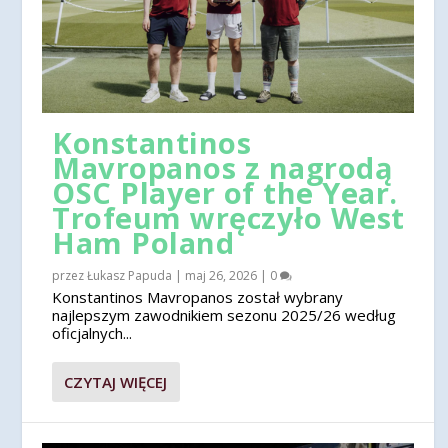
Konstantinos
Mavropanos z nagrodą
OSC Player of the Year.
Trofeum wręczyło West
Ham Poland
przez
Łukasz Papuda
|
maj 26, 2026
|
0
Konstantinos Mavropanos został wybrany
najlepszym zawodnikiem sezonu 2025/26 według
oficjalnych...
CZYTAJ WIĘCEJ