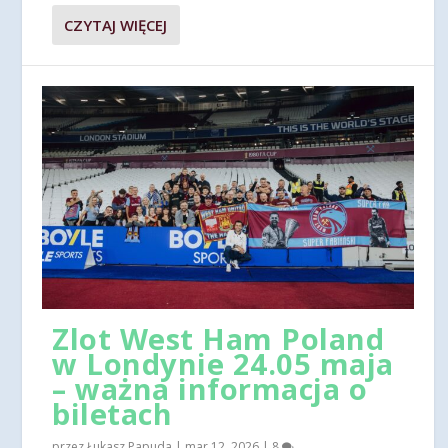
CZYTAJ WIĘCEJ
Zlot West Ham Poland
w Londynie 24.05 maja
– ważna informacja o
biletach
przez
Łukasz Papuda
|
mar 12, 2026
|
8