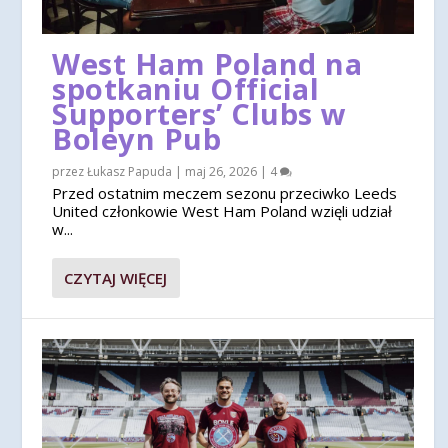
West Ham Poland na
spotkaniu Official
Supporters’ Clubs w
Boleyn Pub
przez
Łukasz Papuda
|
maj 26, 2026
|
4
Przed ostatnim meczem sezonu przeciwko Leeds
United członkowie West Ham Poland wzięli udział
w...
CZYTAJ WIĘCEJ