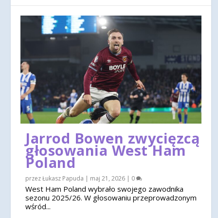
Jarrod Bowen zwycięzcą
głosowania West Ham
Poland
przez
Łukasz Papuda
|
maj 21, 2026
|
0
West Ham Poland wybrało swojego zawodnika
sezonu 2025/26. W głosowaniu przeprowadzonym
wśród...