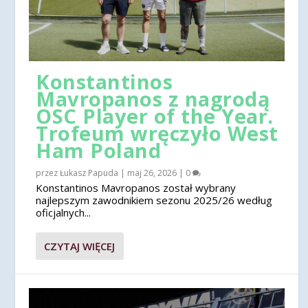
Konstantinos
Mavropanos z nagrodą
OSC Player of the Year.
Trofeum wręczyło West
Ham Poland
przez
Łukasz Papuda
|
maj 26, 2026
|
0
Konstantinos Mavropanos został wybrany
najlepszym zawodnikiem sezonu 2025/26 według
oficjalnych...
CZYTAJ WIĘCEJ