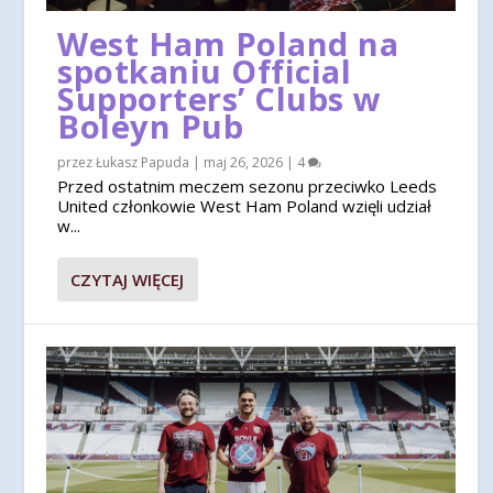
West Ham Poland na
spotkaniu Official
Supporters’ Clubs w
Boleyn Pub
przez
Łukasz Papuda
|
maj 26, 2026
|
4
Przed ostatnim meczem sezonu przeciwko Leeds
United członkowie West Ham Poland wzięli udział
w...
CZYTAJ WIĘCEJ