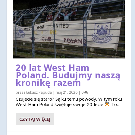
20 lat West Ham
Poland. Budujmy naszą
kronikę razem
przez
Łukasz Papuda
|
maj 21, 2026
|
0
Czujecie się staro? Są ku temu powody. W tym roku
West Ham Poland świętuje swoje 20-lecie
To...
CZYTAJ WIĘCEJ