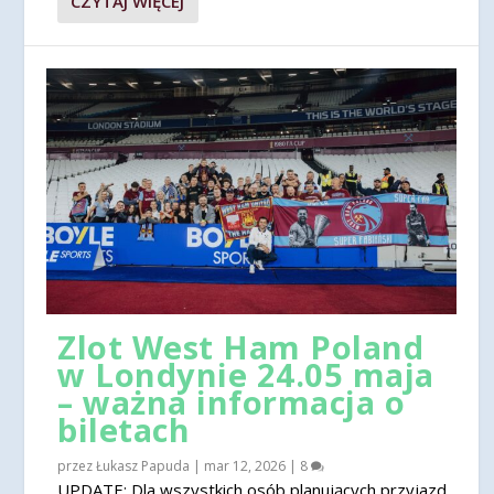
CZYTAJ WIĘCEJ
Zlot West Ham Poland
w Londynie 24.05 maja
– ważna informacja o
biletach
przez
Łukasz Papuda
|
mar 12, 2026
|
8
UPDATE: Dla wszystkich osób planujących przyjazd