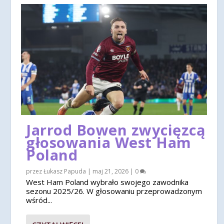
Jarrod Bowen zwycięzcą
głosowania West Ham
Poland
przez
Łukasz Papuda
|
maj 21, 2026
|
0
West Ham Poland wybrało swojego zawodnika
sezonu 2025/26. W głosowaniu przeprowadzonym
wśród...