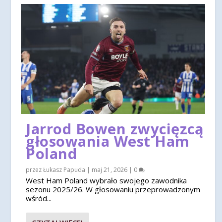
Jarrod Bowen zwycięzcą
głosowania West Ham
Poland
przez
Łukasz Papuda
|
maj 21, 2026
|
0
West Ham Poland wybrało swojego zawodnika
sezonu 2025/26. W głosowaniu przeprowadzonym
wśród...