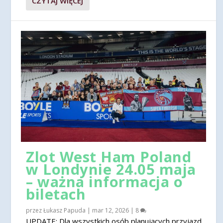
CZYTAJ WIĘCEJ
Zlot West Ham Poland
w Londynie 24.05 maja
– ważna informacja o
biletach
przez
Łukasz Papuda
|
mar 12, 2026
|
8
UPDATE: Dla wszystkich osób planujących przyjazd