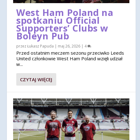
West Ham Poland na
spotkaniu Official
Supporters’ Clubs w
Boleyn Pub
przez
Łukasz Papuda
|
maj 26, 2026
|
4
Przed ostatnim meczem sezonu przeciwko Leeds
United członkowie West Ham Poland wzięli udział
w...
CZYTAJ WIĘCEJ