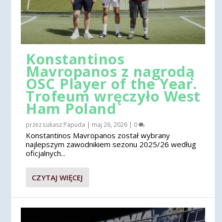
Konstantinos
Mavropanos z nagrodą
OSC Player of the Year.
Trofeum wręczyło West
Ham Poland
przez
Łukasz Papuda
|
maj 26, 2026
|
0
Konstantinos Mavropanos został wybrany
najlepszym zawodnikiem sezonu 2025/26 według
oficjalnych...
CZYTAJ WIĘCEJ