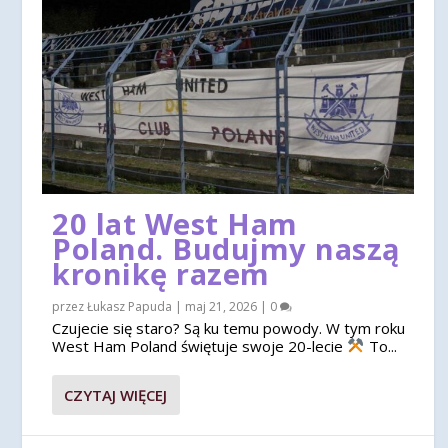
20 lat West Ham
Poland. Budujmy naszą
kronikę razem
przez
Łukasz Papuda
|
maj 21, 2026
|
0
Czujecie się staro? Są ku temu powody. W tym roku
West Ham Poland świętuje swoje 20-lecie
To...
CZYTAJ WIĘCEJ