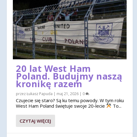
20 lat West Ham
Poland. Budujmy naszą
kronikę razem
przez
Łukasz Papuda
|
maj 21, 2026
|
0
Czujecie się staro? Są ku temu powody. W tym roku
West Ham Poland świętuje swoje 20-lecie
To...
CZYTAJ WIĘCEJ