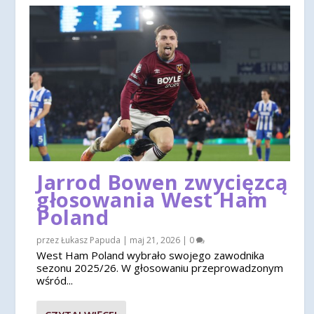
Jarrod Bowen zwycięzcą
głosowania West Ham
Poland
przez
Łukasz Papuda
|
maj 21, 2026
|
0
West Ham Poland wybrało swojego zawodnika
sezonu 2025/26. W głosowaniu przeprowadzonym
wśród...