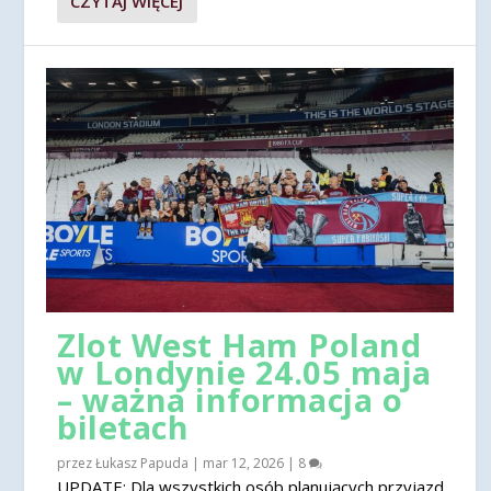
CZYTAJ WIĘCEJ
Zlot West Ham Poland
w Londynie 24.05 maja
– ważna informacja o
biletach
przez
Łukasz Papuda
|
mar 12, 2026
|
8
UPDATE: Dla wszystkich osób planujących przyjazd