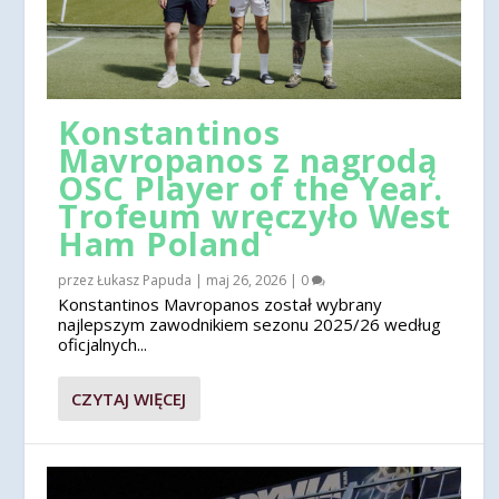
Konstantinos
Mavropanos z nagrodą
OSC Player of the Year.
Trofeum wręczyło West
Ham Poland
przez
Łukasz Papuda
|
maj 26, 2026
|
0
Konstantinos Mavropanos został wybrany
najlepszym zawodnikiem sezonu 2025/26 według
oficjalnych...
CZYTAJ WIĘCEJ