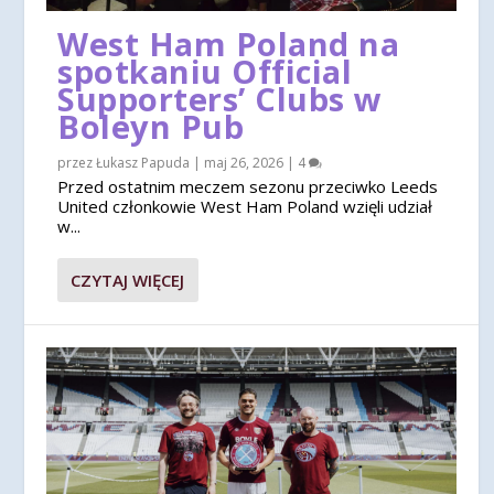
West Ham Poland na
spotkaniu Official
Supporters’ Clubs w
Boleyn Pub
przez
Łukasz Papuda
|
maj 26, 2026
|
4
Przed ostatnim meczem sezonu przeciwko Leeds
United członkowie West Ham Poland wzięli udział
w...
CZYTAJ WIĘCEJ