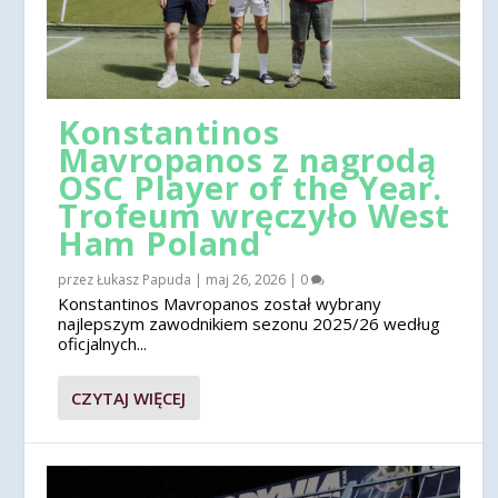
Konstantinos
Mavropanos z nagrodą
OSC Player of the Year.
Trofeum wręczyło West
Ham Poland
przez
Łukasz Papuda
|
maj 26, 2026
|
0
Konstantinos Mavropanos został wybrany
najlepszym zawodnikiem sezonu 2025/26 według
oficjalnych...
CZYTAJ WIĘCEJ