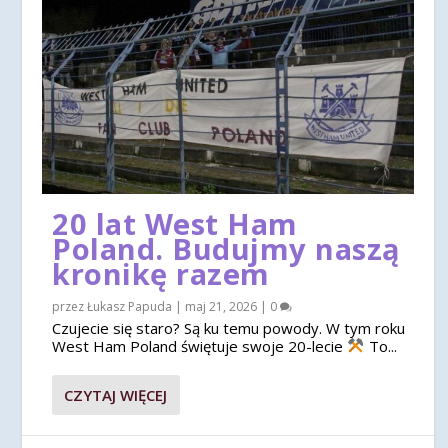
20 lat West Ham
Poland. Budujmy naszą
kronikę razem
przez
Łukasz Papuda
|
maj 21, 2026
|
0
Czujecie się staro? Są ku temu powody. W tym roku
West Ham Poland świętuje swoje 20-lecie
To...
CZYTAJ WIĘCEJ