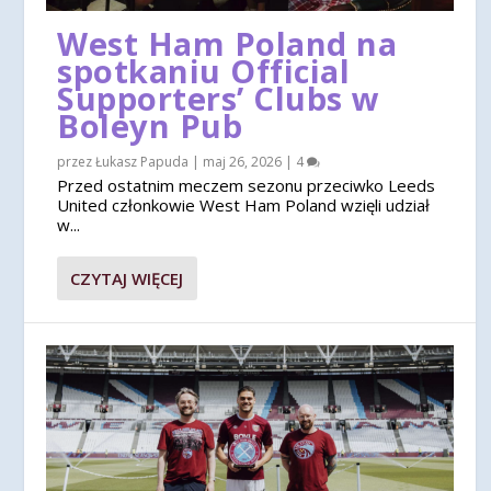
West Ham Poland na
spotkaniu Official
Supporters’ Clubs w
Boleyn Pub
przez
Łukasz Papuda
|
maj 26, 2026
|
4
Przed ostatnim meczem sezonu przeciwko Leeds
United członkowie West Ham Poland wzięli udział
w...
CZYTAJ WIĘCEJ