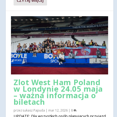
CZYTAJ WIĘCEJ
Zlot West Ham Poland
w Londynie 24.05 maja
– ważna informacja o
biletach
przez
Łukasz Papuda
|
mar 12, 2026
|
8
UPDATE: Dla wszystkich osób planujących przyjazd