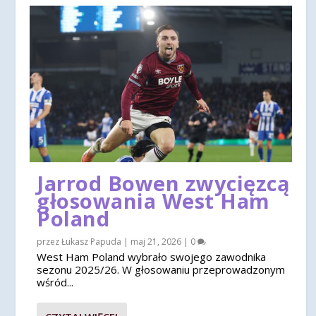
Jarrod Bowen zwycięzcą
głosowania West Ham
Poland
przez
Łukasz Papuda
|
maj 21, 2026
|
0
West Ham Poland wybrało swojego zawodnika
sezonu 2025/26. W głosowaniu przeprowadzonym
wśród...