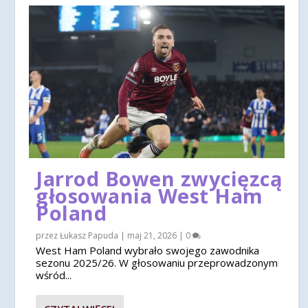
Jarrod Bowen zwycięzcą
głosowania West Ham
Poland
przez
Łukasz Papuda
|
maj 21, 2026
|
0
West Ham Poland wybrało swojego zawodnika
sezonu 2025/26. W głosowaniu przeprowadzonym
wśród...