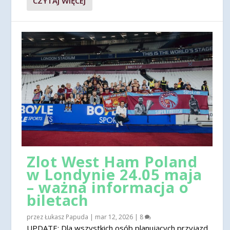
CZYTAJ WIĘCEJ
Zlot West Ham Poland
w Londynie 24.05 maja
– ważna informacja o
biletach
przez
Łukasz Papuda
|
mar 12, 2026
|
8
UPDATE: Dla wszystkich osób planujących przyjazd