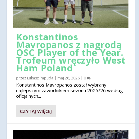
Konstantinos
Mavropanos z nagrodą
OSC Player of the Year.
Trofeum wręczyło West
Ham Poland
przez
Łukasz Papuda
|
maj 26, 2026
|
0
Konstantinos Mavropanos został wybrany
najlepszym zawodnikiem sezonu 2025/26 według
oficjalnych...
CZYTAJ WIĘCEJ