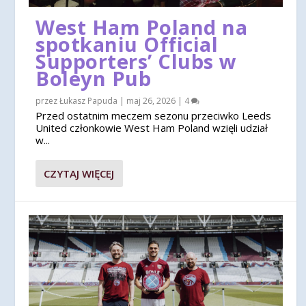
West Ham Poland na
spotkaniu Official
Supporters’ Clubs w
Boleyn Pub
przez
Łukasz Papuda
|
maj 26, 2026
|
4
Przed ostatnim meczem sezonu przeciwko Leeds
United członkowie West Ham Poland wzięli udział
w...
CZYTAJ WIĘCEJ