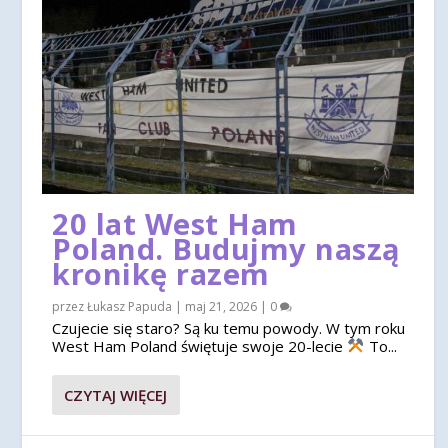
20 lat West Ham
Poland. Budujmy naszą
kronikę razem
przez
Łukasz Papuda
|
maj 21, 2026
|
0
Czujecie się staro? Są ku temu powody. W tym roku
West Ham Poland świętuje swoje 20-lecie
To...
CZYTAJ WIĘCEJ