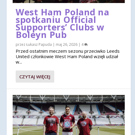
West Ham Poland na
spotkaniu Official
Supporters’ Clubs w
Boleyn Pub
przez
Łukasz Papuda
|
maj 26, 2026
|
4
Przed ostatnim meczem sezonu przeciwko Leeds
United członkowie West Ham Poland wzięli udział
w...
CZYTAJ WIĘCEJ