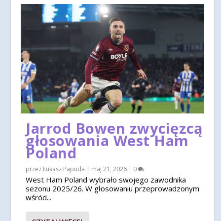
Jarrod Bowen zwycięzcą
głosowania West Ham
Poland
przez
Łukasz Papuda
|
maj 21, 2026
|
0
West Ham Poland wybrało swojego zawodnika
sezonu 2025/26. W głosowaniu przeprowadzonym
wśród...