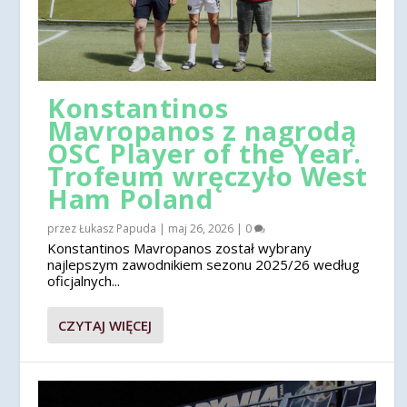
Konstantinos
Mavropanos z nagrodą
OSC Player of the Year.
Trofeum wręczyło West
Ham Poland
przez
Łukasz Papuda
|
maj 26, 2026
|
0
Konstantinos Mavropanos został wybrany
najlepszym zawodnikiem sezonu 2025/26 według
oficjalnych...
CZYTAJ WIĘCEJ