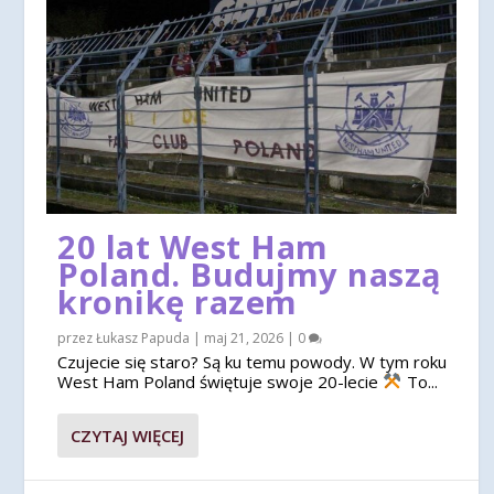
20 lat West Ham
Poland. Budujmy naszą
kronikę razem
przez
Łukasz Papuda
|
maj 21, 2026
|
0
Czujecie się staro? Są ku temu powody. W tym roku
West Ham Poland świętuje swoje 20-lecie
To...
CZYTAJ WIĘCEJ