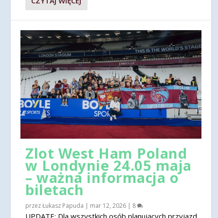
CZYTAJ WIĘCEJ
Zlot West Ham Poland
w Londynie 24.05 maja
– ważna informacja o
biletach
przez
Łukasz Papuda
|
mar 12, 2026
|
8
UPDATE: Dla wszystkich osób planujących przyjazd