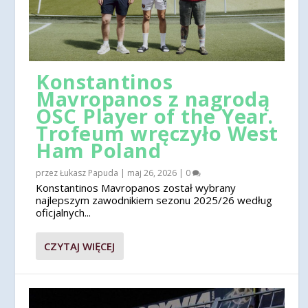
Konstantinos
Mavropanos z nagrodą
OSC Player of the Year.
Trofeum wręczyło West
Ham Poland
przez
Łukasz Papuda
|
maj 26, 2026
|
0
Konstantinos Mavropanos został wybrany
najlepszym zawodnikiem sezonu 2025/26 według
oficjalnych...
CZYTAJ WIĘCEJ