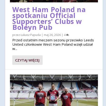
West Ham Poland na
spotkaniu Official
Supporters’ Clubs w
Boleyn Pub
przez
Łukasz Papuda
|
maj 26, 2026
|
4
Przed ostatnim meczem sezonu przeciwko Leeds
United członkowie West Ham Poland wzięli udział
w...
CZYTAJ WIĘCEJ