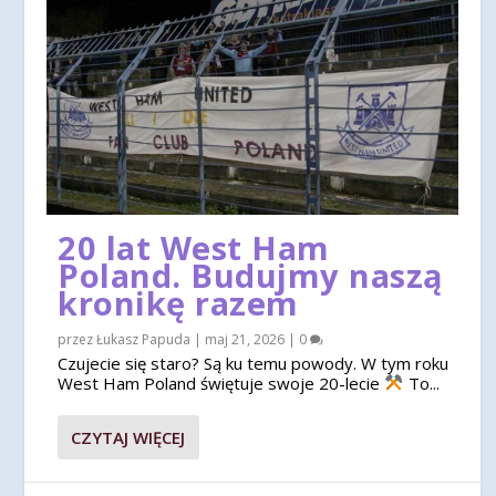
20 lat West Ham
Poland. Budujmy naszą
kronikę razem
przez
Łukasz Papuda
|
maj 21, 2026
|
0
Czujecie się staro? Są ku temu powody. W tym roku
West Ham Poland świętuje swoje 20-lecie
To...
CZYTAJ WIĘCEJ