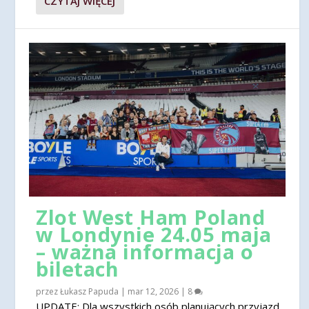
CZYTAJ WIĘCEJ
Zlot West Ham Poland
w Londynie 24.05 maja
– ważna informacja o
biletach
przez
Łukasz Papuda
|
mar 12, 2026
|
8
UPDATE: Dla wszystkich osób planujących przyjazd