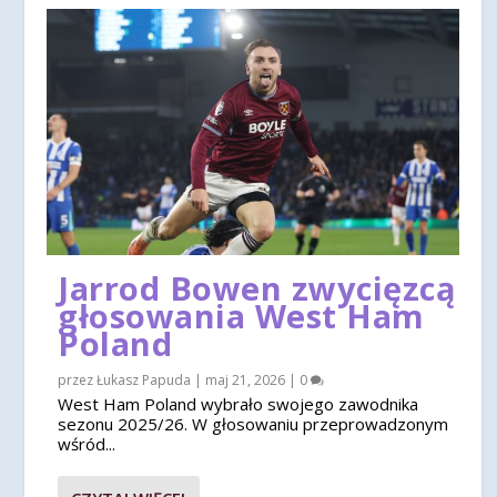
Jarrod Bowen zwycięzcą
głosowania West Ham
Poland
przez
Łukasz Papuda
|
maj 21, 2026
|
0
West Ham Poland wybrało swojego zawodnika
sezonu 2025/26. W głosowaniu przeprowadzonym
wśród...