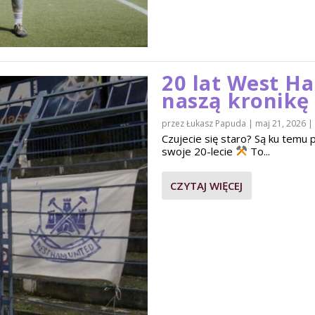
20 lat West H
naszą kronikę
przez
Łukasz Papuda
|
maj 21, 2026
|
Czujecie się staro? Są ku tem
swoje 20-lecie
To...
CZYTAJ WIĘCEJ