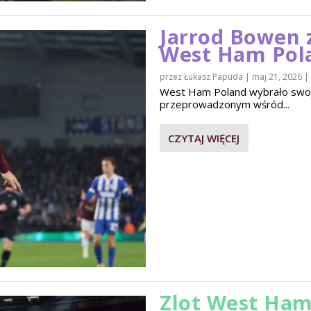
Jarrod Bowen 
West Ham Pol
przez
Łukasz Papuda
|
maj 21, 2026
|
West Ham Poland wybrało swo
przeprowadzonym wśród...
CZYTAJ WIĘCEJ
Zlot West Ham