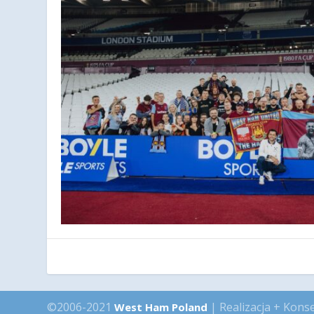
©2006-2021
| Realizacja + Kons
West Ham Poland