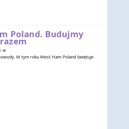
am Poland. Budujmy
 razem
0
u powody. W tym roku West Ham Poland świętuje