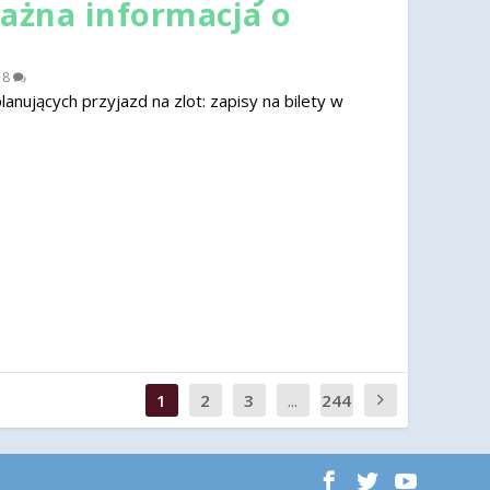
ważna informacja o
|
8
nujących przyjazd na zlot: zapisy na bilety w
1
2
3
...
244
0