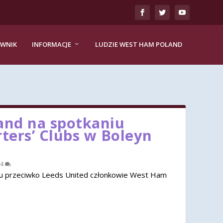
EWNIK
INFORMACJE
LUDZIE WEST HAM POLAND
nd na spotkaniu
rters’ Clubs w Boleyn
4
u przeciwko Leeds United członkowie West Ham