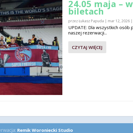
24.05 maja – 
biletach
przez
Łukasz Papuda
|
mar 12, 2026
UPDATE: Dla wszystkich osób pla
naszej rezerwacji...
CZYTAJ WIĘCEJ
erwacja:
Remik Woroniecki Studio