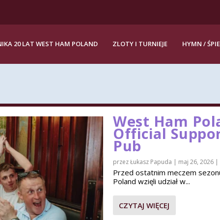
IKA 20 LAT WEST HAM POLAND
ZLOTY I TURNIEJE
HYMN / ŚPI
West Ham Pola
Official Suppo
Pub
przez
Łukasz Papuda
|
maj 26, 2026
|
Przed ostatnim meczem sezon
Poland wzięli udział w...
CZYTAJ WIĘCEJ