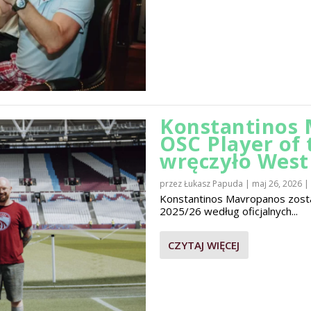
Konstantinos 
OSC Player of
wręczyło Wes
przez
Łukasz Papuda
|
maj 26, 2026
|
Konstantinos Mavropanos zost
2025/26 według oficjalnych...
CZYTAJ WIĘCEJ