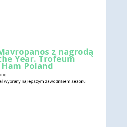
Mavropanos z nagrodą
 the Year. Trofeum
t Ham Poland
0
ał wybrany najlepszym zawodnikiem sezonu