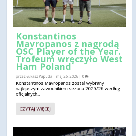
Konstantinos
Mavropanos z nagrodą
OSC Player of the Year.
Trofeum wręczyło West
Ham Poland
przez
Łukasz Papuda
|
maj 26, 2026
|
0
Konstantinos Mavropanos został wybrany
najlepszym zawodnikiem sezonu 2025/26 według
oficjalnych...
CZYTAJ WIĘCEJ