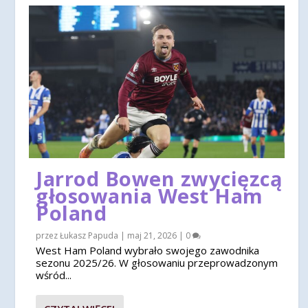
Jarrod Bowen zwycięzcą
głosowania West Ham
Poland
przez
Łukasz Papuda
|
maj 21, 2026
|
0
West Ham Poland wybrało swojego zawodnika
sezonu 2025/26. W głosowaniu przeprowadzonym
wśród...