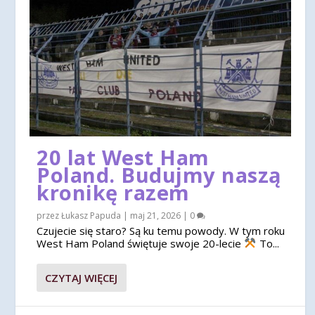
20 lat West Ham
Poland. Budujmy naszą
kronikę razem
przez
Łukasz Papuda
|
maj 21, 2026
|
0
Czujecie się staro? Są ku temu powody. W tym roku
West Ham Poland świętuje swoje 20-lecie
To...
CZYTAJ WIĘCEJ