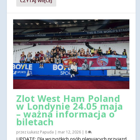
CZYTAJ WIĘCEJ
Zlot West Ham Poland
w Londynie 24.05 maja
– ważna informacja o
biletach
przez
Łukasz Papuda
|
mar 12, 2026
|
8
UPDATE: Dla wszystkich osób planujących przyjazd