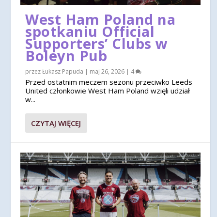
West Ham Poland na
spotkaniu Official
Supporters’ Clubs w
Boleyn Pub
przez
Łukasz Papuda
|
maj 26, 2026
|
4
Przed ostatnim meczem sezonu przeciwko Leeds
United członkowie West Ham Poland wzięli udział
w...
CZYTAJ WIĘCEJ