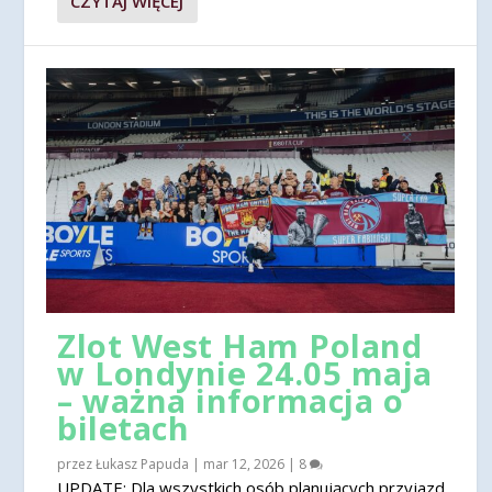
CZYTAJ WIĘCEJ
Zlot West Ham Poland
w Londynie 24.05 maja
– ważna informacja o
biletach
przez
Łukasz Papuda
|
mar 12, 2026
|
8
UPDATE: Dla wszystkich osób planujących przyjazd