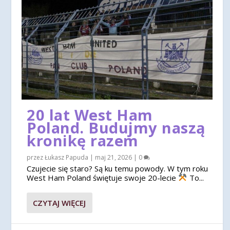
20 lat West Ham
Poland. Budujmy naszą
kronikę razem
przez
Łukasz Papuda
|
maj 21, 2026
|
0
Czujecie się staro? Są ku temu powody. W tym roku
West Ham Poland świętuje swoje 20-lecie
To...
CZYTAJ WIĘCEJ