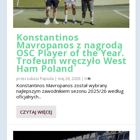
Konstantinos
Mavropanos z nagrodą
OSC Player of the Year.
Trofeum wręczyło West
Ham Poland
przez
Łukasz Papuda
|
maj 26, 2026
|
0
Konstantinos Mavropanos został wybrany
najlepszym zawodnikiem sezonu 2025/26 według
oficjalnych...
CZYTAJ WIĘCEJ