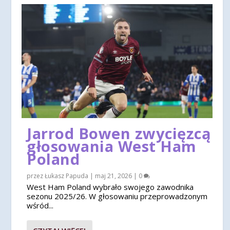
Jarrod Bowen zwycięzcą
głosowania West Ham
Poland
przez
Łukasz Papuda
|
maj 21, 2026
|
0
West Ham Poland wybrało swojego zawodnika
sezonu 2025/26. W głosowaniu przeprowadzonym
wśród...