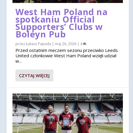
West Ham Poland na
spotkaniu Official
Supporters’ Clubs w
Boleyn Pub
przez
Łukasz Papuda
|
maj 26, 2026
|
4
Przed ostatnim meczem sezonu przeciwko Leeds
United członkowie West Ham Poland wzięli udział
w...
CZYTAJ WIĘCEJ