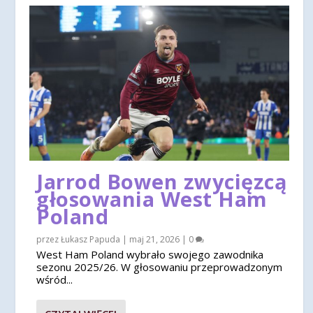
Jarrod Bowen zwycięzcą
głosowania West Ham
Poland
przez
Łukasz Papuda
|
maj 21, 2026
|
0
West Ham Poland wybrało swojego zawodnika
sezonu 2025/26. W głosowaniu przeprowadzonym
wśród...