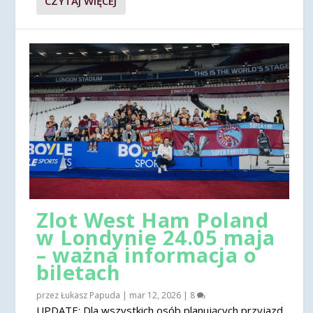
CZYTAJ WIĘCEJ
Zlot West Ham Poland
w Londynie 24.05 maja
– ważna informacja o
biletach
przez
Łukasz Papuda
|
mar 12, 2026
|
8
UPDATE: Dla wszystkich osób planujących przyjazd