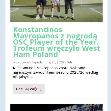
Konstantinos
Mavropanos z nagrodą
OSC Player of the Year.
Trofeum wręczyło West
Ham Poland
przez
Łukasz Papuda
|
maj 26, 2026
|
0
Konstantinos Mavropanos został wybrany
najlepszym zawodnikiem sezonu 2025/26 według
oficjalnych...
CZYTAJ WIĘCEJ