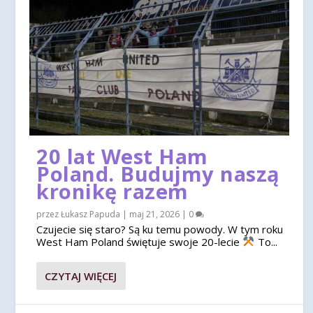
20 lat West Ham
Poland. Budujmy naszą
kronikę razem
przez
Łukasz Papuda
|
maj 21, 2026
|
0
Czujecie się staro? Są ku temu powody. W tym roku
West Ham Poland świętuje swoje 20-lecie
To...
CZYTAJ WIĘCEJ