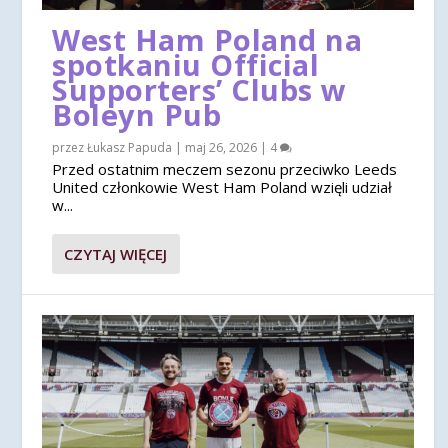
West Ham Poland na
spotkaniu Official
Supporters’ Clubs w
Boleyn Pub
przez
Łukasz Papuda
|
maj 26, 2026
|
4
Przed ostatnim meczem sezonu przeciwko Leeds
United członkowie West Ham Poland wzięli udział
w...
CZYTAJ WIĘCEJ