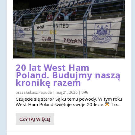
20 lat West Ham
Poland. Budujmy naszą
kronikę razem
przez
Łukasz Papuda
|
maj 21, 2026
|
0
Czujecie się staro? Są ku temu powody. W tym roku
West Ham Poland świętuje swoje 20-lecie
To...
CZYTAJ WIĘCEJ