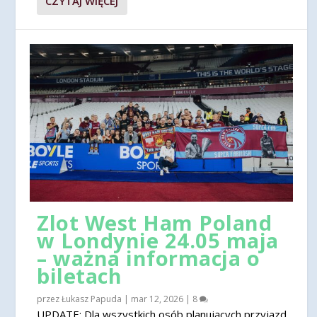
CZYTAJ WIĘCEJ
Zlot West Ham Poland
w Londynie 24.05 maja
– ważna informacja o
biletach
przez
Łukasz Papuda
|
mar 12, 2026
|
8
UPDATE: Dla wszystkich osób planujących przyjazd