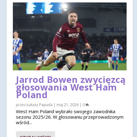
Jarrod Bowen zwycięzcą
głosowania West Ham
Poland
przez
Łukasz Papuda
|
maj 21, 2026
|
0
West Ham Poland wybrało swojego zawodnika
sezonu 2025/26. W głosowaniu przeprowadzonym
wśród...