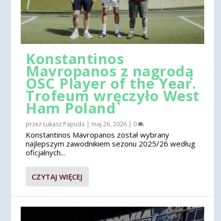
Konstantinos
Mavropanos z nagrodą
OSC Player of the Year.
Trofeum wręczyło West
Ham Poland
przez
Łukasz Papuda
|
maj 26, 2026
|
0
Konstantinos Mavropanos został wybrany
najlepszym zawodnikiem sezonu 2025/26 według
oficjalnych...
CZYTAJ WIĘCEJ