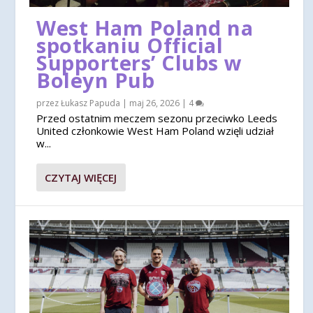
West Ham Poland na
spotkaniu Official
Supporters’ Clubs w
Boleyn Pub
przez
Łukasz Papuda
|
maj 26, 2026
|
4
Przed ostatnim meczem sezonu przeciwko Leeds
United członkowie West Ham Poland wzięli udział
w...
CZYTAJ WIĘCEJ