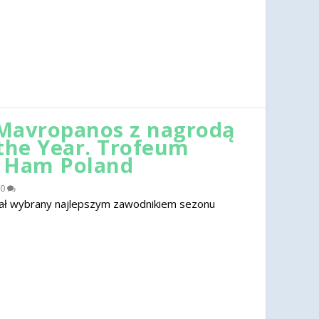
Mavropanos z nagrodą
 the Year. Trofeum
t Ham Poland
0
ał wybrany najlepszym zawodnikiem sezonu