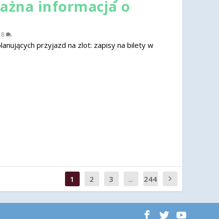
ważna informacja o
|
8
nujących przyjazd na zlot: zapisy na bilety w
1
2
3
...
244
0