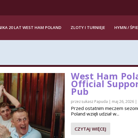
IKA 20 LAT WEST HAM POLAND
ZLOTY I TURNIEJE
HYMN / ŚPI
West Ham Pola
Official Suppo
Pub
przez
Łukasz Papuda
|
maj 26, 2026
|
Przed ostatnim meczem sezon
Poland wzięli udział w...
CZYTAJ WIĘCEJ