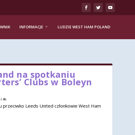
EWNIK
INFORMACJE
LUDZIE WEST HAM POLAND
nd na spotkaniu
rters’ Clubs w Boleyn
4
u przeciwko Leeds United członkowie West Ham