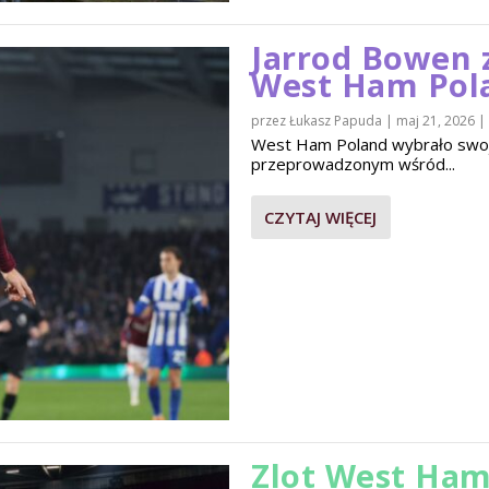
Jarrod Bowen 
West Ham Pol
przez
Łukasz Papuda
|
maj 21, 2026
|
West Ham Poland wybrało swo
przeprowadzonym wśród...
CZYTAJ WIĘCEJ
Zlot West Ham