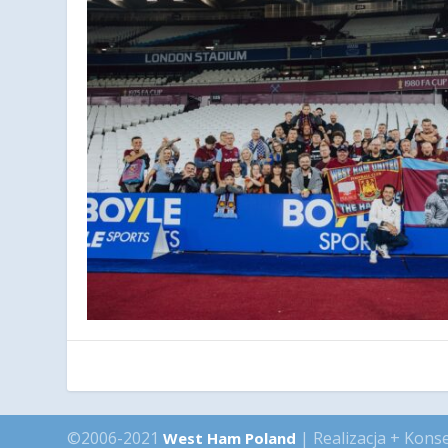
©2006-2021
| Realizacja + Kons
West Ham Poland