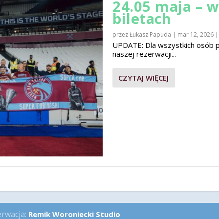
24.05 maja – 
biletach
przez
Łukasz Papuda
|
mar 12, 2026
UPDATE: Dla wszystkich osób pla
naszej rezerwacji...
CZYTAJ WIĘCEJ
erwacja:
Remik Woroniecki Studio