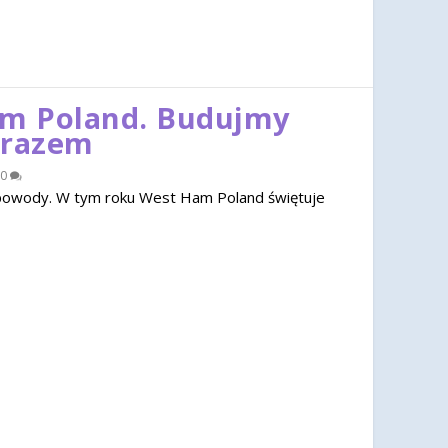
am Poland. Budujmy
 razem
0
u powody. W tym roku West Ham Poland świętuje