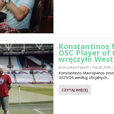
Konstantinos 
OSC Player of
wręczyło Wes
przez
Łukasz Papuda
|
maj 26, 2026
|
Konstantinos Mavropanos zost
2025/26 według oficjalnych...
CZYTAJ WIĘCEJ