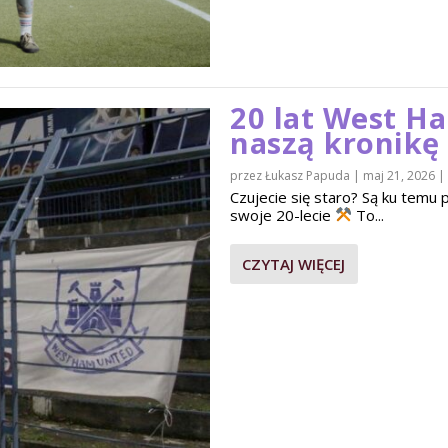
20 lat West H
naszą kronikę
przez
Łukasz Papuda
|
maj 21, 2026
|
Czujecie się staro? Są ku tem
swoje 20-lecie
To...
CZYTAJ WIĘCEJ