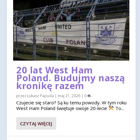
20 lat West Ham
Poland. Budujmy naszą
kronikę razem
przez
Łukasz Papuda
|
maj 21, 2026
|
0
Czujecie się staro? Są ku temu powody. W tym roku
West Ham Poland świętuje swoje 20-lecie
To...
CZYTAJ WIĘCEJ