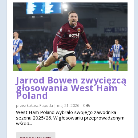
Jarrod Bowen zwycięzcą
głosowania West Ham
Poland
przez
Łukasz Papuda
|
maj 21, 2026
|
0
West Ham Poland wybrało swojego zawodnika
sezonu 2025/26. W głosowaniu przeprowadzonym
wśród...