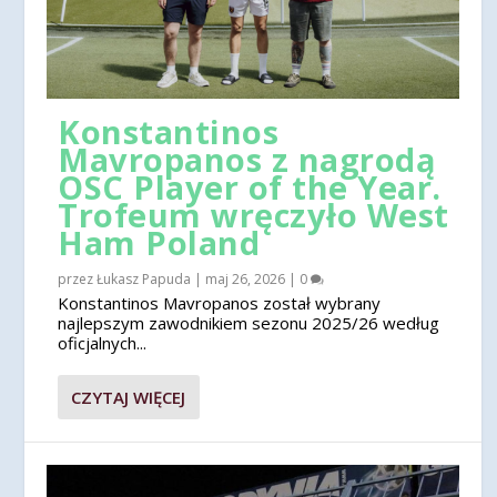
Konstantinos
Mavropanos z nagrodą
OSC Player of the Year.
Trofeum wręczyło West
Ham Poland
przez
Łukasz Papuda
|
maj 26, 2026
|
0
Konstantinos Mavropanos został wybrany
najlepszym zawodnikiem sezonu 2025/26 według
oficjalnych...
CZYTAJ WIĘCEJ