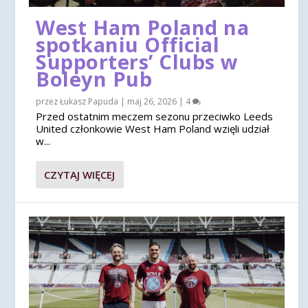
West Ham Poland na
spotkaniu Official
Supporters’ Clubs w
Boleyn Pub
przez
Łukasz Papuda
|
maj 26, 2026
|
4
Przed ostatnim meczem sezonu przeciwko Leeds
United członkowie West Ham Poland wzięli udział
w...
CZYTAJ WIĘCEJ