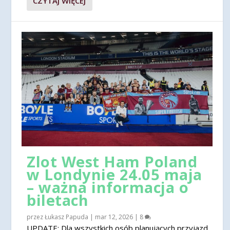
CZYTAJ WIĘCEJ
Zlot West Ham Poland
w Londynie 24.05 maja
– ważna informacja o
biletach
przez
Łukasz Papuda
|
mar 12, 2026
|
8
UPDATE: Dla wszystkich osób planujących przyjazd