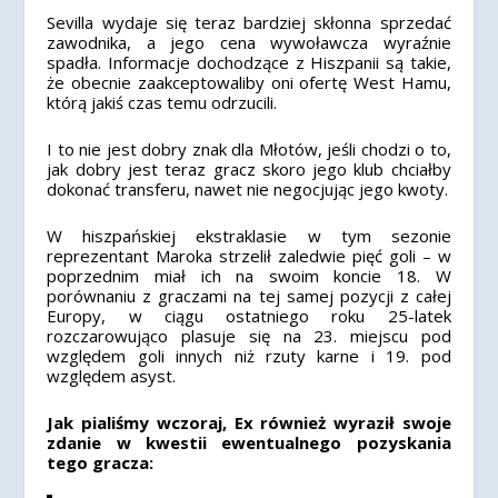
Sevilla wydaje się teraz bardziej skłonna sprzedać
zawodnika, a jego cena wywoławcza wyraźnie
spadła. Informacje dochodzące z Hiszpanii są takie,
że obecnie zaakceptowaliby oni ofertę West Hamu,
którą jakiś czas temu odrzucili.
I to nie jest dobry znak dla Młotów, jeśli chodzi o to,
jak dobry jest teraz gracz skoro jego klub chciałby
dokonać transferu, nawet nie negocjując jego kwoty.
W hiszpańskiej ekstraklasie w tym sezonie
reprezentant Maroka strzelił zaledwie pięć goli – w
poprzednim miał ich na swoim koncie 18. W
porównaniu z graczami na tej samej pozycji z całej
Europy, w ciągu ostatniego roku 25-latek
rozczarowująco plasuje się na 23. miejscu pod
względem goli innych niż rzuty karne i 19. pod
względem asyst.
Jak pialiśmy wczoraj, Ex również wyraził swoje
zdanie w kwestii ewentualnego pozyskania
tego gracza: