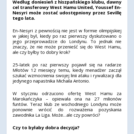
Według doniesień z hiszpańskiego klubu, dawny
cel transferowy West Hamu United, Youssef En-
Nesyri może zostać udostępniony przez Sevillę
tego lata.
En-Nesyri z pewnością nie jest w formie olimpijskiej
w jakiej był, kiedy po raz pierwszy dyskutowano o
jego przeprowadzce do Londynu. To jednak nie
znaczy, że nie może przenieść się do West Hamu,
ale czy byłby to dobry krok?
25-latek po raz pierwszy pojawił się na radarze
Młotów 12 miesięcy temu, kiedy menadżer zaczął
szukać wzmocnienia swojej linii ataku i rywalizacji dla
jedynego napastnika Michaila Antonio.
W styczniu odrzucono ofertę West Hamu za
Marokańczyka – opiewała ona na 27 milionów
funtów. Teraz klub ze wschodniego Londynu może
ponownie wrócić do rozważenia pozyskania
zawodnika La Liga. Może…ale czy powróci?
Czy to byłaby dobra decyzja?