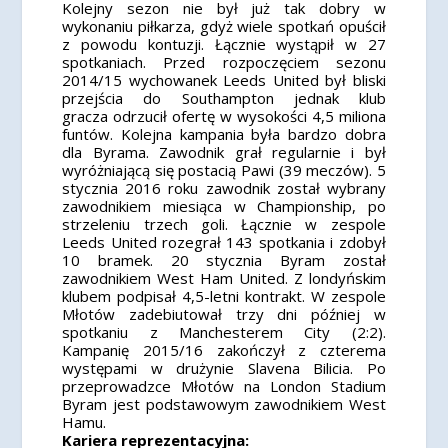
Kolejny sezon nie był już tak dobry w
wykonaniu piłkarza, gdyż wiele spotkań opuścił
z powodu kontuzji. Łącznie wystąpił w 27
spotkaniach. Przed rozpoczęciem sezonu
2014/15 wychowanek Leeds United był bliski
przejścia do Southampton jednak klub
gracza odrzucił ofertę w wysokości 4,5 miliona
funtów. Kolejna kampania była bardzo dobra
dla Byrama. Zawodnik grał regularnie i był
wyróżniającą się postacią Pawi (39 meczów). 5
stycznia 2016 roku zawodnik został wybrany
zawodnikiem miesiąca w Championship, po
strzeleniu trzech goli. Łącznie w zespole
Leeds United rozegrał 143 spotkania i zdobył
10 bramek. 20 stycznia Byram został
zawodnikiem West Ham United. Z londyńskim
klubem podpisał 4,5-letni kontrakt. W zespole
Młotów zadebiutował trzy dni później w
spotkaniu z Manchesterem City (2:2).
Kampanię 2015/16 zakończył z czterema
występami w drużynie Slavena Bilicia. Po
przeprowadzce Młotów na London Stadium
Byram jest podstawowym zawodnikiem West
Hamu.
Kariera reprezentacyjna: