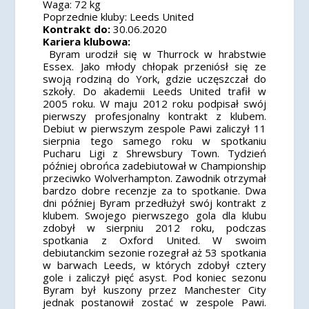
Waga:
72 kg
Poprzednie kluby:
Leeds United
Kontrakt do:
30.06.2020
Kariera klubowa:
Byram urodził się w Thurrock w hrabstwie
Essex. Jako młody chłopak przeniósł się ze
swoją rodziną do York, gdzie uczęszczał do
szkoły. Do akademii Leeds United trafił w
2005 roku. W maju 2012 roku podpisał swój
pierwszy profesjonalny kontrakt z klubem.
Debiut w pierwszym zespole Pawi zaliczył 11
sierpnia tego samego roku w spotkaniu
Pucharu Ligi z Shrewsbury Town. Tydzień
później obrońca zadebiutował w Championship
przeciwko Wolverhampton. Zawodnik otrzymał
bardzo dobre recenzje za to spotkanie. Dwa
dni później Byram przedłużył swój kontrakt z
klubem. Swojego pierwszego gola dla klubu
zdobył w sierpniu 2012 roku, podczas
spotkania z Oxford United. W swoim
debiutanckim sezonie rozegrał aż 53 spotkania
w barwach Leeds, w których zdobył cztery
gole i zaliczył pięć asyst. Pod koniec sezonu
Byram był kuszony przez Manchester City
jednak postanowił zostać w zespole Pawi.