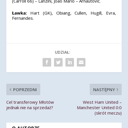
(Carroll 66) – Lanzini, João Mário – Arnautović.
Ławka:
Hart (GK), Obiang, Cullen, Hugill, Evra,
Fernandes.
UDZIAŁ:
POPRZEDNI
NASTĘPNY
Cel transferowy Młotów
West Ham United –
jednak nie na sprzedaż?
Manchester United 0:0
(skrót meczu)