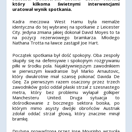
który kilkoma świetnymi interwencjami
uratował wynik spotkania.
Kadra meczowa West Hamu była niemalże
identyczna do tej wybranej na spotkanie z Leicester
City. Jedyna zmiana jakiej dokonał David Moyes to ta
na pozycji rezerwowego bramkarza. Młodego
Nathana Trotta na ławce zastąpił Joe Hart.
Początek spotkania był dość spokojny. Oba zespoły
skupiły się na defensywie i spokojnym rozgrywaniu
piłki w środku pola. Najaktywniejszym zawodnikiem
w pierwszym kwadransie był Marko Arnautovic,
który dwukrotnie miał szansę pokonać Davida De
Geę. Za pierwszym razem osaczony przez trzech
zawodników gości oddał płaski strzał z szesnastego
metra, który bez problemu wyłapał golkiper
Manchesteru United. Druga sytuacja to
dośrodkowanie z bocznego sektora boiska, po
którym mimo asysty dwójki obrońców Austriak
zdołał oddać strzał głową, który znacznie minął
bramkę.
Drużyna prowadzona przez Jose Mourinho wrzuciła