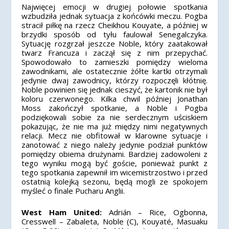
Najwięcej emocji w drugiej połowie spotkania
wzbudziła jednak sytuacja z końcówki meczu. Pogba
stracił piłkę na rzecz Cheikhou Kouyate, a później w
brzydki sposób od tyłu faulował Senegalczyka.
Sytuację rozgrzał jeszcze Noble, który zaatakował
twarz Francuza i zaczął się z nim przepychać.
Spowodowało to zamieszki pomiędzy wieloma
zawodnikami, ale ostatecznie żółte kartki otrzymali
jedynie dwaj zawodnicy, którzy rozpoczęli kłótnię.
Noble powinien się jednak cieszyć, że kartonik nie był
koloru czerwonego. Kilka chwil później Jonathan
Moss zakończył spotkanie, a Noble i Pogba
podziękowali sobie za nie serdecznym uściskiem
pokazując, że nie ma już między nimi negatywnych
relacji. Mecz nie obfitował w klarowne sytuacje i
zanotować z niego należy jedynie podział punktów
pomiędzy obiema drużynami. Bardziej zadowoleni z
tego wyniku mogą być goście, ponieważ punkt z
tego spotkania zapewnił im wicemistrzostwo i przed
ostatnią kolejką sezonu, będą mogli ze spokojem
myśleć o finale Pucharu Anglii.
West Ham United:
Adrián – Rice, Ogbonna,
Cresswell – Zabaleta, Noble (C), Kouyaté, Masuaku