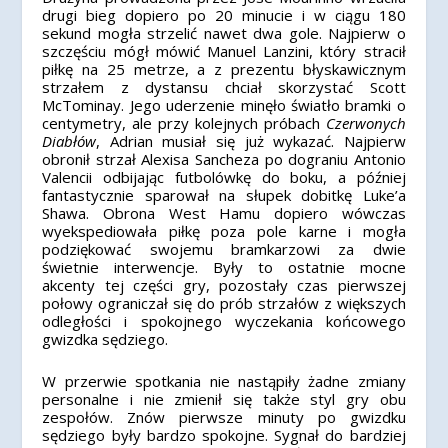
drugi bieg dopiero po 20 minucie i w ciągu 180
sekund mogła strzelić nawet dwa gole. Najpierw o
szczęściu mógł mówić Manuel Lanzini, który stracił
piłkę na 25 metrze, a z prezentu błyskawicznym
strzałem z dystansu chciał skorzystać Scott
McTominay. Jego uderzenie minęło światło bramki o
centymetry, ale przy kolejnych próbach
Czerwonych
Diabłów
, Adrian musiał się już wykazać. Najpierw
obronił strzał Alexisa Sancheza po dograniu Antonio
Valencii odbijając futbolówkę do boku, a później
fantastycznie sparował na słupek dobitkę Luke’a
Shawa. Obrona West Hamu dopiero wówczas
wyekspediowała piłkę poza pole karne i mogła
podziękować swojemu bramkarzowi za dwie
świetnie interwencje. Były to ostatnie mocne
akcenty tej części gry, pozostały czas pierwszej
połowy ograniczał się do prób strzałów z większych
odległości i spokojnego wyczekania końcowego
gwizdka sędziego.
W przerwie spotkania nie nastąpiły żadne zmiany
personalne i nie zmienił się także styl gry obu
zespołów. Znów pierwsze minuty po gwizdku
sędziego były bardzo spokojne. Sygnał do bardziej