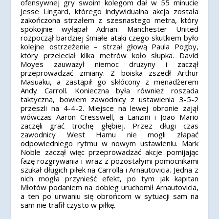
ofensywnej gry swoim kolegom dał w 55 minucie
Jesse Lingard, którego indywidualna akcja została
zakończona strzałem z szesnastego metra, który
spokojnie wyłapał Adrian. Manchester United
rozpoczął bardziej śmiałe ataki czego skutkiem było
kolejne ostrzeżenie – strzał głową Paula Pogby,
który przeleciał kilka metrów koło słupka. David
Moyes zauważył niemoc drużyny i zaczął
przeprowadzać zmiany. Z boiska zszedł Arthur
Masuaku, a zastąpił go skłócony z menadżerem
Andy Carroll. Konieczna była również roszada
taktyczna, bowiem zawodnicy z ustawienia 3-5-2
przeszli na 4-4-2. Miejsce na lewej obronie zajął
wówczas Aaron Cresswell, a Lanzini i Joao Mario
zaczęli grać trochę głębiej. Przez długi czas
zawodnicy West Hamu nie mogli złapać
odpowiedniego rytmu w nowym ustawieniu. Mark
Noble zaczął więc przeprowadzać akcje pomijając
fazę rozgrywania i wraz z pozostałymi pomocnikami
szukał długich piłek na Carrolla i Arnautovicia. Jedna z
nich mogła przynieść efekt, po tym jak kapitan
Młotów podaniem na dobieg uruchomił Arnautovicia,
a ten po urwaniu się obrońcom w sytuacji sam na
sam nie trafił czysto w piłkę.