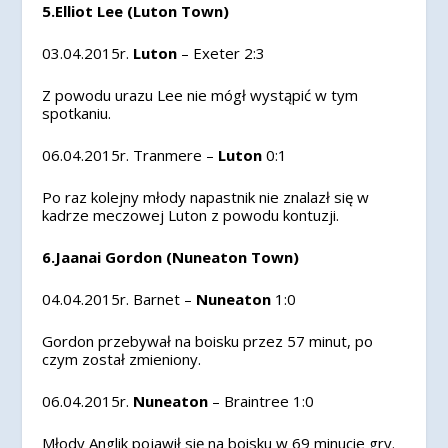
5.Elliot Lee (Luton Town)
03.04.2015r.
Luton
– Exeter 2:3
Z powodu urazu Lee nie mógł wystąpić w tym
spotkaniu.
06.04.2015r. Tranmere –
Luton
0:1
Po raz kolejny młody napastnik nie znalazł się w
kadrze meczowej Luton z powodu kontuzji.
6.Jaanai Gordon (Nuneaton Town)
04.04.2015r. Barnet –
Nuneaton
1:0
Gordon przebywał na boisku przez 57 minut, po
czym został zmieniony.
06.04.2015r.
Nuneaton
– Braintree 1:0
Młody Anglik pojawił się na boisku w 69 minucie gry.