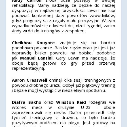
Andy Carroll
zrobił duże postępy w swojej
rehabilitacji. Mamy nadzieję, że będzie do naszej
dyspozycji w najbliższej przyszłości. Lewin nie lubi
podawać konkretnej daty powrotów zawodników,
gdyż prognozy są z reguły mało precyzyjne. W tym
wypadku mówi się o kwestii dni, niżeli tygodni, zanim
Andy wróci do treningów z zespołem.
Cheikhou Kouyate
znajduje się na bardzo
podobnym poziomie. Bardzo ciężko pracuje i jest już
naprawdę blisko powrotu na boisko, podobnie
jak
Manuel Lanzini.
Gary Lewin ma nadzieję, że
oboje będą gotowi do gry przed przerwą
reprezentacyjną.
Aaron Cresswell
ominął kilka sesji treningowych z
powodu drobnego urazu. Odbył już piątkowy trening
i będzie mógł wystąpić w niedzielnym spotkaniu.
Diafra Sakho
oraz
Winston Reid
rozegrali we
wtorek mecz w drużynie U-23 i oboje
zaprezentowali się nieźle. Diafra przeszedł cały
tydzień treningowy z drużyną, co było bardzo
pozytywnym bodźcem dla niego. Jest gotowy na