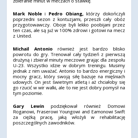
zbieranie minut w meczach o stawkę.
Mark Noble
i
Pedro Obiang,
którzy dokończyli
poprzedni sezon z kontuzjami, przeszli cały obóz
przygotowawczy. Oboje byli lekko poobijani przez
ten czas, ale są już w 100% zdrowi i gotowi na mecz
z United.
Michail Antonio
również jest bardzo blisko
powrotu do gry. Trenował cały tydzień z pierwszą
drużyną i zbierał minuty meczowe grając dla zespołu
U-23. Wszystko idzie w dobrym treningu. Musimy
jednak z nim uważać. Antonio to bardzo energiczny i
mocny gracz, który swoją siłę bazuje na mięśniach
udowych. On jest świetnym atletą i aż chciałoby się
go rzucić w wir walki, ale to nie jest dobry pomysł na
tym poziomie.
Gary Lewin
podziękował również Domowi
Roganowi, Fraserowi Youngowi and Eamonowi Swift
za ciężką pracę, jaką włożyli w rehabilitację
poszczególnych zawodników.