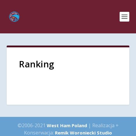
Ranking
©2006-2021
| Realizacja +
West Ham Poland
Konserwacja:
Remik Woroniecki Studio