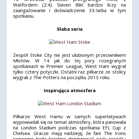
Watfordem (2:4). Slaven Bilić bardzo liczy na
zaangażowanie i doświadczenie 33-latka w tym
spotkaniu.
Słaba seria
Zespół Stoke City nie jest ulubionym przeciwnikiem
Młotów. W 14 jak do tej pory rozegranych
spotkaniach w Premier League, West Ham wygrał
tylko cztery potyczki. Ostatni raz piłkarze ze stolicy
wygrali z The Potters na początku 2013 roku.
Inspirująca atmosfera
Piłkarze West Hamu w samych superlatywach
wypowiadali się na temat atmosfery, która panowała
na London Stadium podczas spotkania EFL Cup z
Chelsea. Gracze mają nadzieję, że fani The Irons
ponownie będą świetnie dopingować swój zespół i