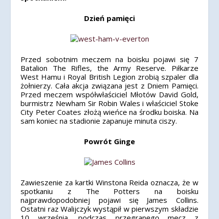
Dzień pamięci
Przed sobotnim meczem na boisku pojawi się 7
Batalion The Rifles, the Army Reserve. Piłkarze
West Hamu i Royal British Legion zrobią szpaler dla
żołnierzy. Cała akcja związana jest z Dniem Pamięci.
Przed meczem współwłaściciel Młotów David Gold,
burmistrz Newham Sir Robin Wales i właściciel Stoke
City Peter Coates złożą wieńce na środku boiska. Na
sam koniec na stadionie zapanuje minuta ciszy.
Powrót Ginge
Zawieszenie za kartki Winstona Reida oznacza, że w
spotkaniu z The Potters na boisku
najprawdopodobniej pojawi się James Collins.
Ostatni raz Walijczyk wystąpił w pierwszym składzie
10 września, podczas przegranego mecz z