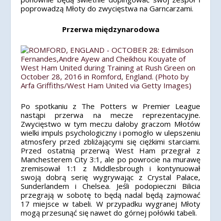
poprowadzą Młoty do zwycięstwa na Garncarzami.
Przerwa międzynarodowa
Po spotkaniu z The Potters w Premier League
nastąpi przerwa na mecze reprezentacyjne.
Zwycięstwo w tym meczu dałoby graczom Młotów
wielki impuls psychologiczny i pomogło w ulepszeniu
atmosfery przed zbliżającymi się ciężkimi starciami.
Przed ostatnią przerwą West Ham przegrał z
Manchesterem City 3:1, ale po powrocie na murawę
zremisował 1:1 z Middlesbrough i kontynuował
swoją dobrą serię wygrywając z Crystal Palace,
Sunderlandem i Chelsea. Jeśli podopieczni Bilicia
przegrają w sobotę to będą nadal będą zajmować
17 miejsce w tabeli. W przypadku wygranej Młoty
mogą przesunąć się nawet do górnej połówki tabeli.