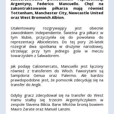
Argentyny, Federico Mancuello. Chęć na
zakontraktowanie piłkarza mają również
Tottenham, Manchester City, Newcastle United
oraz West Bromwich Albion.
Utalentowany rozgrywający jest obecnie
zawodnikiem Independiente. Świetna gra piłkarz w
tym klubie, przyczyniła się do powołania do
reprezentacji Albicelestes. Do tej pory 26-latek
rozegrał dwa spotkania w drużynie narodowej,
strzelając przy tym jednego gola w meczu
towarzyskim z Salwadorem.
Jak podaję Calciomercato, Mancuello jest łączony
również z transferem do Włoch. Faworytami są
Sampdoria Genua oraz Palermo. Ale bardzo
prawdopodobne jest, że pomocnik zdecyduję się na
transfer do Anglii.
Gdyby gracz zdecydował się na transfer do West
Hamu stałby się trzecim Argentyńczykiem w
zespole Slavena Bilicia. Barw Młotów bronią bowiem
Mauro Zarate oraz Manuel Lanzini.