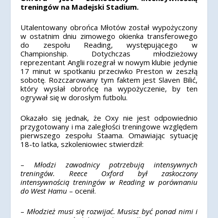
treningów na Madejski Stadium.
Utalentowany obrońca Młotów został wypożyczony
w ostatnim dniu zimowego okienka transferowego
do zespołu Reading, występującego w
Championship. Dotychczas młodzieżowy
reprezentant Anglii rozegrał w nowym klubie jedynie
17 minut w spotkaniu przeciwko Preston w zeszłą
sobotę. Rozczarowany tym faktem jest Slaven Bilić,
który wysłał obrońcę na wypożyczenie, by ten
ogrywał się w dorosłym futbolu.
Okazało się jednak, że Oxy nie jest odpowiednio
przygotowany i ma zaległości treningowe względem
pierwszego zespołu Staama. Omawiając sytuację
18-to latka, szkoleniowiec stwierdził:
–
Młodzi zawodnicy potrzebują intensywnych
treningów. Reece Oxford był zaskoczony
intensywnością treningów w Reading w porównaniu
do West Hamu
– ocenił.
–
Młodzież musi się rozwijać. Musisz być ponad nimi i