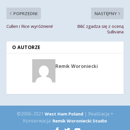
POPRZEDNI
NASTĘPNY
Cullen i Rice wyróżnieni!
Bilić zgadza się z oceną
Sullivana
O AUTORZE
Remik Woroniecki
©2006-2021
| Realizacja +
West Ham Poland
Konserwacja:
Remik Woroniecki Studio