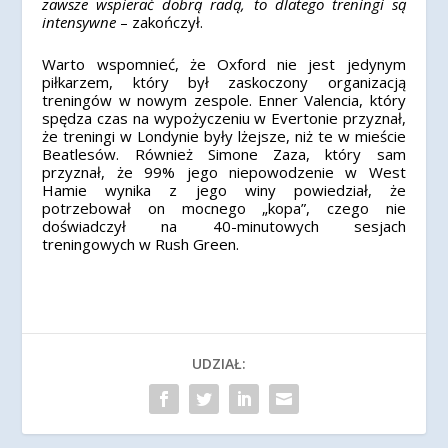
zawsze wspierać dobrą radą, to dlatego treningi są
intensywne
– zakończył.
Warto wspomnieć, że Oxford nie jest jedynym
piłkarzem, który był zaskoczony organizacją
treningów w nowym zespole. Enner Valencia, który
spędza czas na wypożyczeniu w Evertonie przyznał,
że treningi w Londynie były lżejsze, niż te w mieście
Beatlesów. Również Simone Zaza, który sam
przyznał, że 99% jego niepowodzenie w West
Hamie wynika z jego winy powiedział, że
potrzebował on mocnego „kopa”, czego nie
doświadczył na 40-minutowych sesjach
treningowych w Rush Green.
UDZIAŁ: