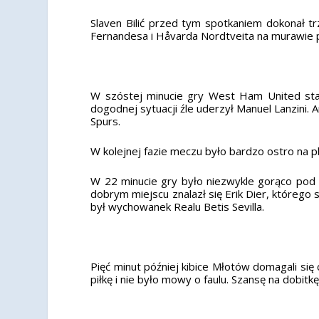
Slaven Bilić przed tym spotkaniem dokonał t
Fernandesa i Håvarda Nordtveita na murawie p
W szóstej minucie gry West Ham United stan
dogodnej sytuacji źle uderzył Manuel Lanzini
Spurs.
W kolejnej fazie meczu było bardzo ostro na pla
W 22 minucie gry było niezwykle gorąco pod b
dobrym miejscu znalazł się Erik Dier, którego 
był wychowanek Realu Betis Sevilla.
Pięć minut później kibice Młotów domagali się
piłkę i nie było mowy o faulu. Szansę na dobitk