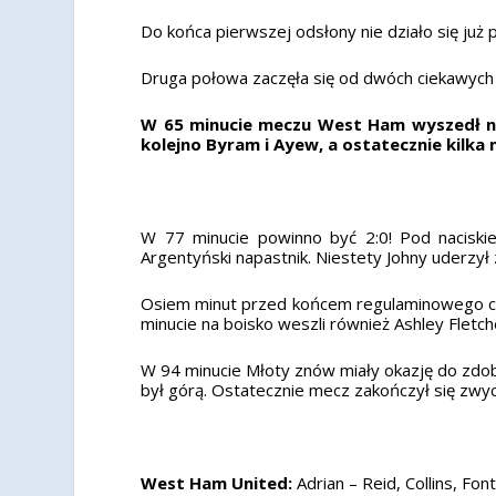
Do końca pierwszej odsłony nie działo się już
Druga połowa zaczęła się od dwóch ciekawych o
W 65 minucie meczu West Ham wyszedł na 
kolejno Byram i Ayew, a ostatecznie kilka
W 77 minucie powinno być 2:0! Pod naciskie
Argentyński napastnik. Niestety Johny uderzył 
Osiem minut przed końcem regulaminowego cza
minucie na boisko weszli również Ashley Fletche
W 94 minucie Młoty znów miały okazję do zdobyc
był górą. Ostatecznie mecz zakończył się zw
West Ham United:
Adrian – Reid, Collins, Fo