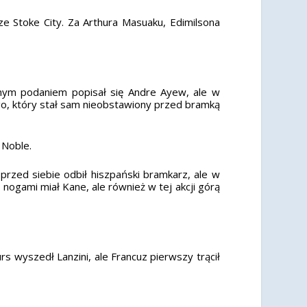
e Stoke City. Za Arthura Masuaku, Edimilsona
lnym podaniem popisał się Andre Ayew, ale w
go, który stał sam nieobstawiony przed bramką
 Noble.
przed siebie odbił hiszpański bramkarz, ale w
 nogami miał Kane, ale również w tej akcji górą
s wyszedł Lanzini, ale Francuz pierwszy trącił