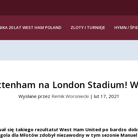
IKA 20 LAT WEST HAM POLAND
ZLOTY I TURNIEJE
HYMN / ŚPI
tenham na London Stadium! WH
Wysłane przez
Remik Woroniecki
|
lut 17, 2021
ł się takiego rezultatu! West Ham United po bardzo dobr
gola dla Młotów zdobył niezawodny w tym sezonie Manuel L