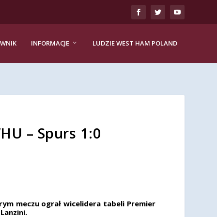
EWNIK
INFORMACJE
LUDZIE WEST HAM POLAND
U – Spurs 1:0
ym meczu ograł wicelidera tabeli Premier
anzini.