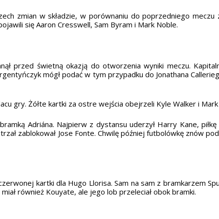
rzech zmian w składzie, w porównaniu do poprzedniego meczu z
ojawili się Aaron Cresswell, Sam Byram i Mark Noble.
ął przed świetną okazją do otworzenia wyniki meczu. Kapita
. Argentyńczyk mógł podać w tym przypadku do Jonathana Callerie
cu gry. Żółte kartki za ostre wejścia obejrzeli Kyle Walker i Mark
ramką Adriána. Najpierw z dystansu uderzył Harry Kane, piłkę 
strzał zablokował Jose Fonte. Chwilę później futbolówkę znów pod
 czerwonej kartki dla Hugo Llorisa. Sam na sam z bramkarzem Spur
ę miał również Kouyate, ale jego lob przeleciał obok bramki.