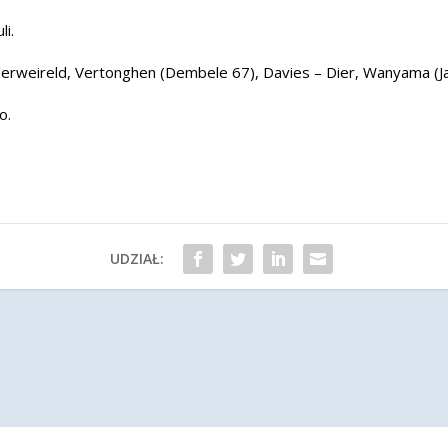
li.
lderweireld, Vertonghen (Dembele 67), Davies – Dier, Wanyama (Jan
o.
UDZIAŁ: