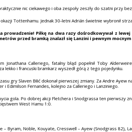
 praktycznie nic ciekawego i oba zespoły zeszły do szatni przy 
kazji Tottenhamu. Jednak 30-letni Adrián świetnie wybronił strza
prowadzenie! Piłkę na dwa razy dośrodkowywał z lewej st
 metrów przed bramką znalazł się Lanzini i pewnym mocnym st
m Jonathana Calleriego, fatalny błąd popełnił Toby Alderweire
za lekko i francuski bramkarz wyszedł górą z tego pojedynku.
su gry Slaven Bilić dokonał pierwszej zmiany. Za Andre Ayew na
r i Edimilson Fernandes, kolejno za Calleriego i Lanziniego.
ia gola. Po dobrej akcji Fletchera i Snodgrassa ten pierwszy zna
ycięstwem West Hamu 1:0.
nte – Byram, Noble, Kouyate, Cresswell – Ayew (Snodgrass 82), Lanz