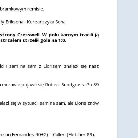
bezbramkowym remisie.
ły Eriksena i Koreańczyka Sona.
rony Cresswell. W polu karnym tracili ją
rzałem strzelił gola na 1:0.
ld i sam na sam z Llorisem znalazł się nasz
 murawie pojawił się Robert Snodgrass. Po 89
lazł się w sytuacji sam na sam, ale Lloris znów
ini (Fernandes 90+2) – Calleri (Fletcher 89).