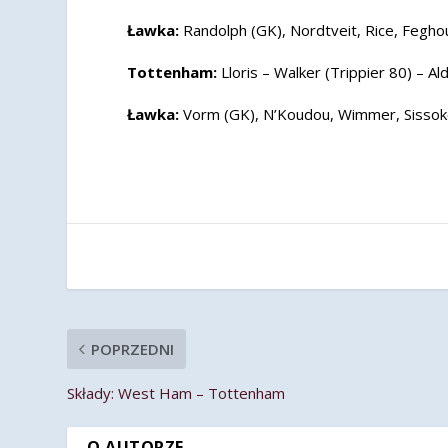
Ławka:
Randolph (GK), Nordtveit, Rice, Feghou
Tottenham:
Lloris – Walker (Trippier 80) – A
Ławka:
Vorm (GK), N’Koudou, Wimmer, Sissok
POPRZEDNI
Składy: West Ham – Tottenham
O AUTORZE