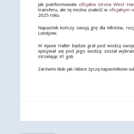
Jak poinformowała
oficjalna strona West H
transferu, ale tę można znaleźć w
oficjalnym 
2025 roku.
Napastnik kończy swoją grę dla Młotów, ro
Londynie.
W Ajaxie Haller będzie grał pod wodzą swoje
spisywał się pod jego wodzą: został wybra
strzelając 41 goli.
Zarówno klub jak i kibice życzą napastnikowi s