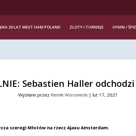
IKA 20 LAT WEST HAM POLAND
ZLOTY I TURNIEJE
HYMN / ŚPI
NIE: Sebastien Haller odchodzi
Wysłane przez
Remik Woroniecki
|
lut 17, 2021
szcza szeregi Młotów na rzecz Ajaxu Amsterdam.