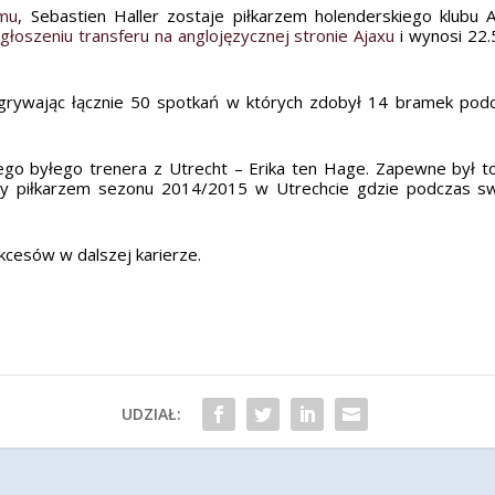
amu
, Sebastien Haller zostaje piłkarzem holenderskiego klubu
ogłoszeniu transferu na anglojęzycznej stronie Ajaxu
i wynosi 22.
zgrywając łącznie 50 spotkań w których zdobył 14 bramek po
go byłego trenera z Utrecht – Erika ten Hage. Zapewne był to
ny piłkarzem sezonu 2014/2015 w Utrechcie gdzie podczas sw
ukcesów w dalszej karierze.
UDZIAŁ: