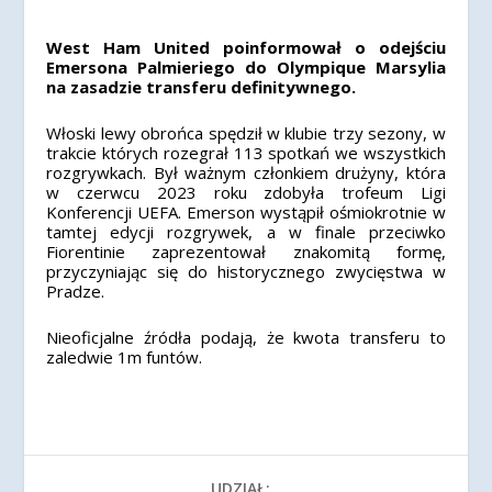
West Ham United poinformował o odejściu
Emersona Palmieriego do Olympique Marsylia
na zasadzie transferu definitywnego.
Włoski lewy obrońca spędził w klubie trzy sezony, w
trakcie których rozegrał 113 spotkań we wszystkich
rozgrywkach. Był ważnym członkiem drużyny, która
w czerwcu 2023 roku zdobyła trofeum Ligi
Konferencji UEFA. Emerson wystąpił ośmiokrotnie w
tamtej edycji rozgrywek, a w finale przeciwko
Fiorentinie zaprezentował znakomitą formę,
przyczyniając się do historycznego zwycięstwa w
Pradze.
Nieoficjalne źródła podają, że kwota transferu to
zaledwie 1m funtów.
UDZIAŁ: