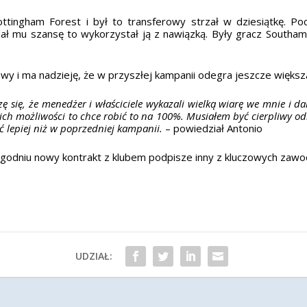
tingham Forest i był to transferowy strzał w dziesiątkę. Pocz
 dał mu szansę to wykorzystał ją z nawiązką. Były gracz Southam
wy i ma nadzieję, że w przyszłej kampanii odegra jeszcze większą 
szę się, że menedżer i właściciele wykazali wielką wiarę we mnie i
h możliwości to chce robić to na 100%. Musiałem być cierpliwy odk
ć lepiej niż w poprzedniej kampanii.
– powiedział Antonio
ygodniu nowy kontrakt z klubem podpisze inny z kluczowych zawo
UDZIAŁ: