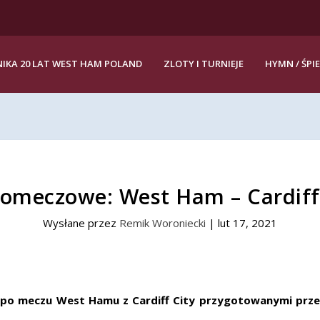
IKA 20 LAT WEST HAM POLAND
ZLOTY I TURNIEJE
HYMN / ŚPI
omeczowe: West Ham – Cardiff 
Wysłane przez
Remik Woroniecki
|
lut 17, 2021
po meczu West Hamu z Cardiff City przygotowanymi przez