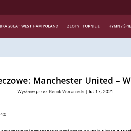
IKA 20 LAT WEST HAM POLAND
ZLOTY I TURNIEJE
HYMN / ŚPI
czowe: Manchester United – W
Wysłane przez
Remik Woroniecki
|
lut 17, 2021
pomeczowymi przygotowanymi przez portale Claret & Hugh