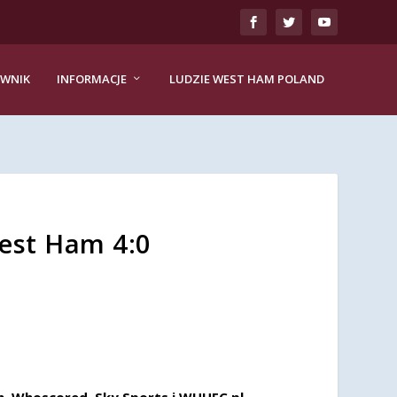
EWNIK
INFORMACJE
LUDZIE WEST HAM POLAND
est Ham 4:0
, Whoscored, Sky Sports i WHUFC.pl.