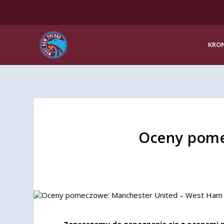
KRON
Oceny pome
Zapraszamy do zapoznania się z ocenami 