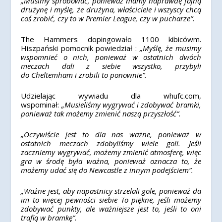
„Musimy spróbować, ponieważ mamy naprawdę fajną
drużynę i myślę, że drużyna, właściciele i wszyscy chcą
coś zrobić, czy to w Premier
League
, czy w pucharze”.
The
Hammers
dopingowało 1100
kibicówm.
Hiszpański pomocnik powiedział :
„Myślę, że musimy
wspomnieć o nich, ponieważ w ostatnich dwóch
meczach dali z siebie wszystko, przybyli
do
Cheltemham
i zrobili to ponownie”.
Udzielając wywiadu dla
whufc
.com,
wspominał:
„Musieliśmy wygrywać i zdobywać bramki,
ponieważ tak możemy zmienić naszą przyszłość”.
„Oczywiście jest to dla nas ważne, ponieważ w
ostatnich meczach zdobyliśmy wiele goli. Jeśli
zaczniemy wygrywać, możemy zmienić atmosferę, więc
gra w środę była ważna, ponieważ oznacza to, że
możemy udać się do Newcastle z innym podejściem”.
„Ważne jest, aby napastnicy strzelali gole, ponieważ da
im to więcej pewności siebie To piękne, jeśli możemy
zdobywać punkty, ale ważniejsze jest to, jeśli to oni
trafią w bramkę”.