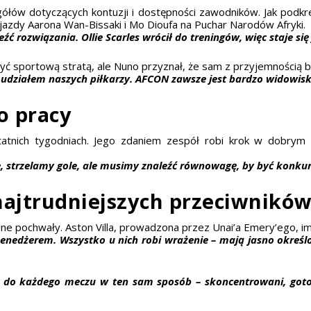
łów dotyczących kontuzji i dostępności zawodników. Jak podkreś
zdy Aarona Wan-Bissaki i Mo Dioufa na Puchar Narodów Afryki.
 rozwiązania. Ollie Scarles wrócił do treningów, więc staje się 
ć sportową stratą, ale Nuno przyznał, że sam z przyjemnością bę
z udziałem naszych piłkarzy. AFCON zawsze jest bardzo widowis
o pracy
tnich tygodniach. Jego zdaniem zespół robi krok w dobrym k
, strzelamy gole, ale musimy znaleźć równowagę, by być konkur
 najtrudniejszych przeciwnikó
pochwały. Aston Villa, prowadzona przez Unai’a Emery’ego, impo
nedżerem. Wszystko u nich robi wrażenie – mają jasno określo
ć do każdego meczu w ten sam sposób – skoncentrowani, goto