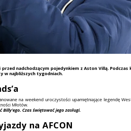
i przed nadchodzącym pojedynkiem z Aston Villą. Podczas k
y w najbliższych tygodniach.
nds’a
lanowane na weekend uroczystości upamiętniające legendę West 
zności Młotów.
 Billy’ego. Czas świętować jego zasługi.
wyjazdy na AFCON