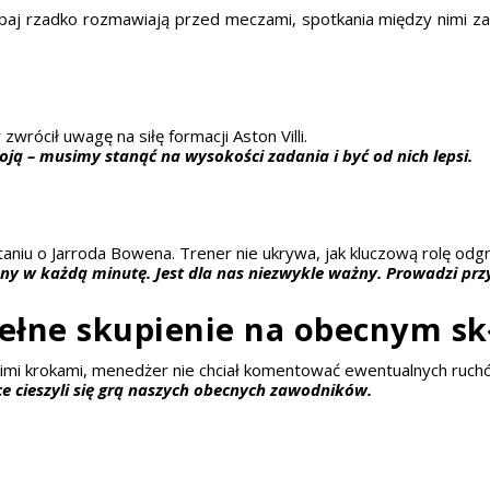
ć obaj rzadko rozmawiają przed meczami, spotkania między nimi
zwrócił uwagę na siłę formacji Aston Villi.
ą – musimy stanąć na wysokości zadania i być od nich lepsi.
taniu o Jarroda Bowena. Trener nie ukrywa, jak kluczową rolę odg
ny w każdą minutę. Jest dla nas niezwykle ważny. Prowadzi pr
pełne skupienie na obecnym sk
kimi krokami, menedżer nie chciał komentować ewentualnych ruch
ice cieszyli się grą naszych obecnych zawodników.