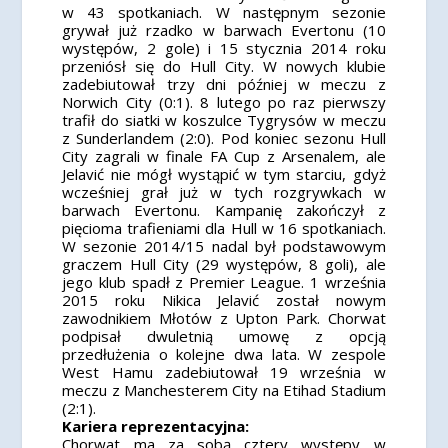
w 43 spotkaniach. W następnym sezonie
grywał już rzadko w barwach Evertonu (10
występów, 2 gole) i 15 stycznia 2014 roku
przeniósł się do Hull City. W nowych klubie
zadebiutował trzy dni później w meczu z
Norwich City (0:1). 8 lutego po raz pierwszy
trafił do siatki w koszulce Tygrysów w meczu
z Sunderlandem (2:0). Pod koniec sezonu Hull
City zagrali w finale FA Cup z Arsenalem, ale
Jelavić nie mógł wystąpić w tym starciu, gdyż
wcześniej grał już w tych rozgrywkach w
barwach Evertonu. Kampanię zakończył z
pięcioma trafieniami dla Hull w 16 spotkaniach.
W sezonie 2014/15 nadal był podstawowym
graczem Hull City (29 występów, 8 goli), ale
jego klub spadł z Premier League. 1 września
2015 roku Nikica Jelavić został nowym
zawodnikiem Młotów z Upton Park. Chorwat
podpisał dwuletnią umowę z opcją
przedłużenia o kolejne dwa lata. W zespole
West Hamu zadebiutował 19 września w
meczu z Manchesterem City na Etihad Stadium
(2:1).
Kariera reprezentacyjna:
Chorwat ma za sobą cztery występy w