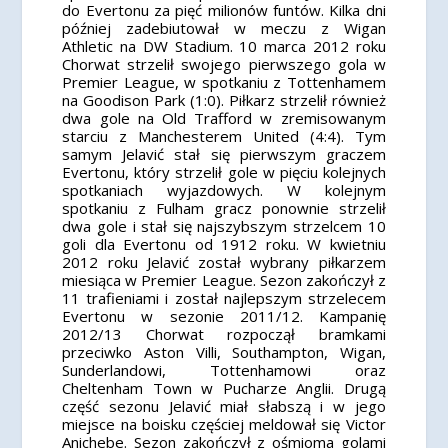
do Evertonu za pięć milionów funtów. Kilka dni
później zadebiutował w meczu z Wigan
Athletic na DW Stadium. 10 marca 2012 roku
Chorwat strzelił swojego pierwszego gola w
Premier League, w spotkaniu z Tottenhamem
na Goodison Park (1:0). Piłkarz strzelił również
dwa gole na Old Trafford w zremisowanym
starciu z Manchesterem United (4:4). Tym
samym Jelavić stał się pierwszym graczem
Evertonu, który strzelił gole w pięciu kolejnych
spotkaniach wyjazdowych. W kolejnym
spotkaniu z Fulham gracz ponownie strzelił
dwa gole i stał się najszybszym strzelcem 10
goli dla Evertonu od 1912 roku. W kwietniu
2012 roku Jelavić został wybrany piłkarzem
miesiąca w Premier League. Sezon zakończył z
11 trafieniami i został najlepszym strzelecem
Evertonu w sezonie 2011/12. Kampanię
2012/13 Chorwat rozpoczął bramkami
przeciwko Aston Villi, Southampton, Wigan,
Sunderlandowi, Tottenhamowi oraz
Cheltenham Town w Pucharze Anglii. Drugą
część sezonu Jelavić miał słabszą i w jego
miejsce na boisku częściej meldował się Victor
Anichebe. Sezon zakończył z ośmioma golami