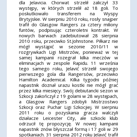
dla Jelavicia. Chorwat strzelił zaliczył 33
występy, w których strzelił aż 18 goli. To
poskutkowało transferem na Wyspy
Brytyjskie. W sierpniu 2010 roku, rosły snajper
trafił do Glasgow Rangers za cztery miliony
funtów, podpisując czteroletni kontrakt. W
nowych barwach zadebiutował 28 sierpnia
2010 roku, przeciwko St.Johnstone. Piłkarz nie
mógł wystąpić w sezonie 2010/11 w
rozgrywkach Ligi Mistrzów, ponieważ w tej
samej kampanii rozegrał kilka meczów w
eliminacjach w zespole Rapidu. 11 września
tego samego roku, Jelavić strzelił swojego
pierwszego gola dla Rangersów, przeciwko
Hamilton Academical. Kilka tygodni później
napastnik doznał urazu kostki nie mógł grać
przez kilka miesięcy. Swój debiutancki sezon w
Szkocji zakończył z 19 golami w 28 występach,
a Glasgow Rangers zdobyli Mistrzostwo
Szkocji oraz Puchar Ligi Szkocjiej. W sierpniu
2011 roku o pozyskania gracza walczyli
działacze Leicester City, ale szkocki klub
odrzucił tę propozycję. W nowej kampanii
napastnik znów błyszczał formą i 17 goli w 29
spotkaniach. 31 sierpnia 2012 roku Jelavić trafił