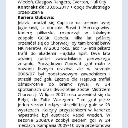
Wiedeń, Glasgow Rangers, Everton, Hull City
Kontrakt do:
30.06.2017 + opcja dwuletniego
przedłużenia
Kariera klubowa:
Jelavić urodził się Capljinie na terenie byłej
Jugosławii, a obecnie Bośni i Hercegowiny.
Karierę piłkarską rozpoczął w lokalnym
zespole GOSK Gabela. Kilka lat później
przeniósł się do Chorwacji, by tam bronić barw
NK Neretva. W 2002 roku, jako 15-letni piłkarz
trafił do akademii Hajduka Split. Dwa lata
później został zawodnikiem pierwszego
zespołu. Początkowo Chorwat grał mało z
powodu licznych urazów, ale w sezonie
2006/07 był podstawowym zawodnikiem i
strzelił pięć goli. Łącznie dla Hajduka trafiał
ośmiokrotnie do bramki rywali, w 34
spotkaniach oraz dwukrotnie został Mistrzem
Chorwacji. W lipcu 2007 roku przeniósł się do
Belgii, do Zulte Waregem. Tam grał przez
jeden sezon i zdążył strzelić trzy gole w 23
występach. Kolejny przystankiem w karierze
napastnika był austriacki Rapid Wiedeń. W
sezonie 2008/09 zdobył siedem goli w 24
meczach. Kampania 2009/10 była przełomowa