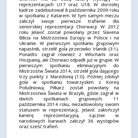
reprezentacjach U17 oraz U18. W dorosłej
kadrze zadebiutował 8 października 2009 roku
w spotkaniu z Katarem. W tym samym meczu
zaliczył swoje pierwsze trafienie dla
seniorskiej reprezentacji Chorwacji. W 2012
roku Jelavić został powołany przez Slavena
Bilicia na Mistrzostwa Europy w Polsce i na
Ukrainie. W pierwszym spotkaniu grupowym
napastnik, strzelił gola przeciwko Irlandii (3:1).
Ponadto zagrał również z Włochami oraz
Hiszpanią, ale Chorwaci odpadli już w grupie. W
pierwszym spotkaniu eliminacyjnym do
Mistrzostw Świata 2014, strzelił gola dającego
trzy punkty z Macedonią (1:0). Później zdobył
gola w spotkaniu towarzyskim z Koreą
Południową. Piłkarz został powołany na
Mistrzostwa Świata w Brazylii, gdzie zagrał w
dwóch spotkaniach grupowych. 11
października 2014 roku, niezadowolony swoim
statusem w reprezentacji, Jelavić zakończył
karierę reprezentacyjną. Łącznie w
narodowych barwach zaliczył 36 występów
oraz sześć trafień.