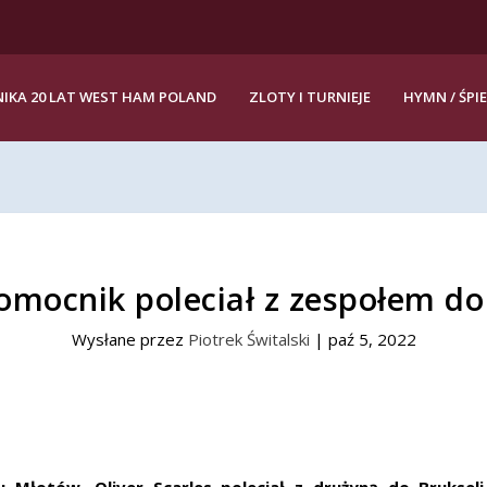
IKA 20 LAT WEST HAM POLAND
ZLOTY I TURNIEJE
HYMN / ŚPI
mocnik poleciał z zespołem do
Wysłane przez
Piotrek Świtalski
|
paź 5, 2022
łotów, Oliver Scarles poleciał z drużyną do Brukseli,