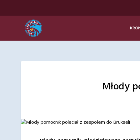
KRON
Młody po
Młody pomocnik młodzieżowego zespołu M