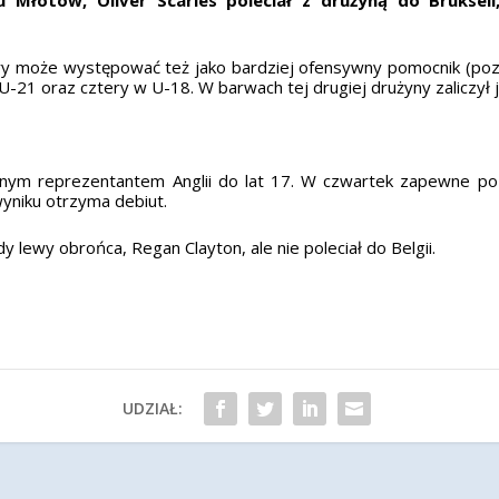
ry może występować też jako bardziej ofensywny pomocnik (pozy
-21 oraz cztery w U-18. W barwach tej drugiej drużyny zaliczył j
tnym reprezentantem Anglii do lat 17. W czwartek zapewne po
yniku otrzyma debiut.
 lewy obrońca, Regan Clayton, ale nie poleciał do Belgii.
UDZIAŁ: