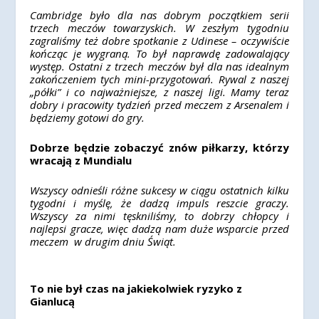
Cambridge było dla nas dobrym początkiem serii
trzech meczów towarzyskich. W zeszłym tygodniu
zagraliśmy też dobre spotkanie z Udinese – oczywiście
kończąc je wygraną. To był naprawdę zadowalający
występ. Ostatni z trzech meczów był dla nas idealnym
zakończeniem tych mini-przygotowań. Rywal z naszej
„półki” i co najważniejsze, z naszej ligi. Mamy teraz
dobry i pracowity tydzień przed meczem z Arsenalem i
będziemy gotowi do gry.
Dobrze będzie zobaczyć znów piłkarzy, którzy
wracają z Mundialu
Wszyscy odnieśli różne sukcesy w ciągu ostatnich kilku
tygodni i myślę, że dadzą impuls reszcie graczy.
Wszyscy za nimi tęskniliśmy, to dobrzy chłopcy i
najlepsi gracze, więc dadzą nam duże wsparcie przed
meczem w drugim dniu Świąt.
To nie był czas na jakiekolwiek ryzyko z
Gianlucą