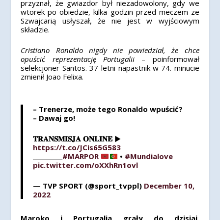
przyznał, że gwiazdor był niezadowolony, gdy we
wtorek po obiedzie, kilka godzin przed meczem ze
Szwajcarią usłyszał, że nie jest w wyjściowym
składzie.
Cristiano Ronaldo nigdy nie powiedział, że chce
opuścić reprezentację Portugalii
– poinformował
selekcjoner Santos. 37-letni napastnik w 74. minucie
zmienił Joao Felixa.
– Trenerze, może tego Ronaldo wpuścić?
– Dawaj go!
𝐓𝐑𝐀𝐍𝐒𝐌𝐈𝐒𝐉𝐀 𝐎𝐍𝐋𝐈𝐍𝐄 ▶
https://t.co/JCis65G583
__________
#MARPOR
󠁧󠁢󠁥󠁮󠁧•
#Mundialove
pic.twitter.com/oXXhRn1ovl
— TVP SPORT (@sport_tvppl)
December 10,
2022
Maroko i Portugalia grały do dzisiaj,