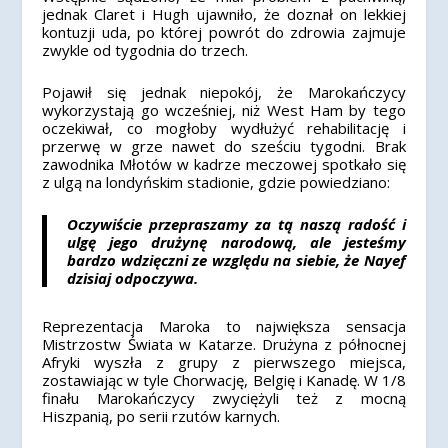
jednak Claret i Hugh ujawniło, że doznał on lekkiej
kontuzji uda, po której powrót do zdrowia zajmuje
zwykle od tygodnia do trzech.
Pojawił się jednak niepokój, że Marokańczycy
wykorzystają go wcześniej, niż West Ham by tego
oczekiwał, co mogłoby wydłużyć rehabilitację i
przerwę w grze nawet do sześciu tygodni. Brak
zawodnika Młotów w kadrze meczowej spotkało się
z ulgą na londyńskim stadionie, gdzie powiedziano:
Oczywiście przepraszamy za tą naszą radość i
ulgę jego drużynę narodową, ale jesteśmy
bardzo wdzięczni ze względu na siebie, że Nayef
dzisiaj odpoczywa.
Reprezentacja Maroka to największa sensacja
Mistrzostw Świata w Katarze. Drużyna z północnej
Afryki wyszła z grupy z pierwszego miejsca,
zostawiając w tyle Chorwację, Belgię i Kanadę. W 1/8
finału Marokańczycy zwyciężyli też z mocną
Hiszpanią, po serii rzutów karnych.