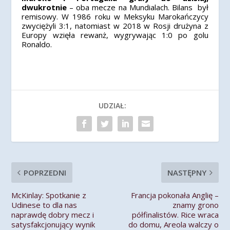
dwukrotnie
– oba mecze na Mundialach. Bilans był
remisowy. W 1986 roku w Meksyku Marokańczycy
zwyciężyli 3:1, natomiast w 2018 w Rosji drużyna z
Europy wzięła rewanż, wygrywając 1:0 po golu
Ronaldo.
UDZIAŁ:
POPRZEDNI
NASTĘPNY
McKinlay: Spotkanie z
Francja pokonała Anglię –
Udinese to dla nas
znamy grono
naprawdę dobry mecz i
półfinalistów. Rice wraca
satysfakcjonujący wynik
do domu, Areola walczy o