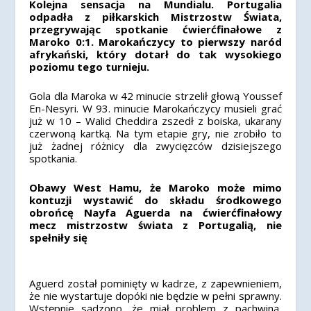
Kolejna sensacja na Mundialu. Portugalia
odpadła z piłkarskich Mistrzostw Świata,
przegrywając spotkanie ćwierćfinałowe z
Maroko 0:1. Marokańczycy to pierwszy naród
afrykański, który dotarł do tak wysokiego
poziomu tego turnieju.
Gola dla Maroka w 42 minucie strzelił głową Youssef
En-Nesyri. W 93. minucie Marokańczycy musieli grać
już w 10 – Walid Cheddira zszedł z boiska, ukarany
czerwoną kartką. Na tym etapie gry, nie zrobiło to
już żadnej różnicy dla zwycięzców dzisiejszego
spotkania.
Obawy West Hamu, że Maroko może mimo
kontuzji wystawić do składu środkowego
obrońcę Nayfa Aguerda na ćwierćfinałowy
mecz mistrzostw świata z Portugalią, nie
spełniły się
Aguerd został pominięty w kadrze, z zapewnieniem,
że nie wystartuje dopóki nie będzie w pełni sprawny.
Wstępnie sądzono, że miał problem z pachwiną,