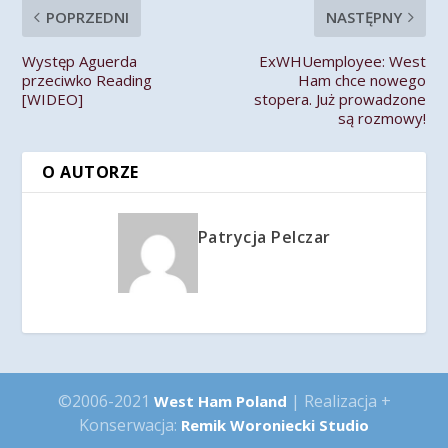
POPRZEDNI
NASTĘPNY
Występ Aguerda
ExWHUemployee: West
przeciwko Reading
Ham chce nowego
[WIDEO]
stopera. Już prowadzone
są rozmowy!
O AUTORZE
Patrycja Pelczar
©2006-2021
| Realizacja +
West Ham Poland
Konserwacja:
Remik Woroniecki Studio