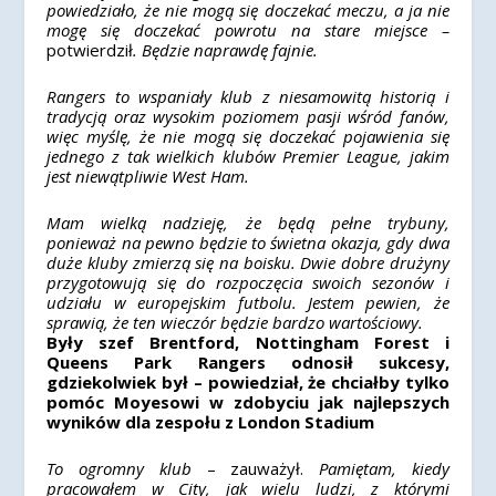
powiedziało, że nie mogą się doczekać meczu, a ja nie
mogę się doczekać powrotu na stare miejsce –
potwierdził
. Będzie naprawdę fajnie.
Rangers to wspaniały klub z niesamowitą historią i
tradycją oraz wysokim poziomem pasji wśród fanów,
więc myślę, że nie mogą się doczekać pojawienia się
jednego z tak wielkich klubów Premier League, jakim
jest niewątpliwie West Ham.
Mam wielką nadzieję, że będą pełne trybuny,
ponieważ na pewno będzie to świetna okazja, gdy dwa
duże kluby zmierzą się na boisku. Dwie dobre drużyny
przygotowują się do rozpoczęcia swoich sezonów i
udziału w europejskim futbolu. Jestem pewien, że
sprawią, że ten wieczór będzie bardzo wartościowy.
Były szef Brentford, Nottingham Forest i
Queens Park Rangers odnosił sukcesy,
gdziekolwiek był – powiedział, że chciałby tylko
pomóc Moyesowi w zdobyciu jak najlepszych
wyników dla zespołu z London Stadium
To ogromny klub
– zauważył.
Pamiętam, kiedy
pracowałem w City, jak wielu ludzi, z którymi