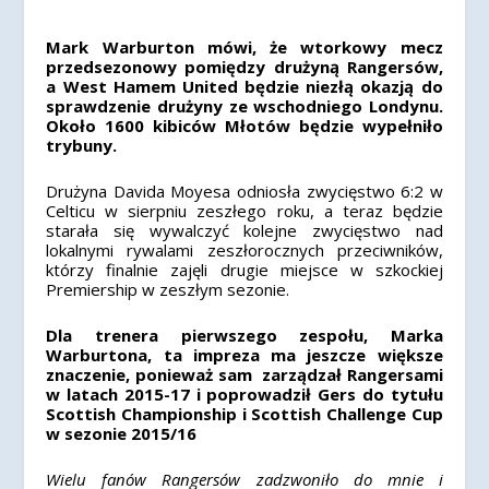
Mark Warburton mówi, że wtorkowy mecz
przedsezonowy pomiędzy drużyną Rangersów,
a West Hamem United będzie niezłą okazją do
sprawdzenie drużyny ze wschodniego Londynu.
Około 1600 kibiców Młotów będzie wypełniło
trybuny.
Drużyna Davida Moyesa odniosła zwycięstwo 6:2 w
Celticu w sierpniu zeszłego roku, a teraz będzie
starała się wywalczyć kolejne zwycięstwo nad
lokalnymi rywalami zeszłorocznych przeciwników,
którzy finalnie zajęli drugie miejsce w szkockiej
Premiership w zeszłym sezonie.
Dla trenera pierwszego zespołu, Marka
Warburtona, ta impreza ma jeszcze większe
znaczenie, ponieważ sam zarządzał Rangersami
w latach 2015-17 i poprowadził Gers do tytułu
Scottish Championship i Scottish Challenge Cup
w sezonie 2015/16
Wielu fanów Rangersów zadzwoniło do mnie i