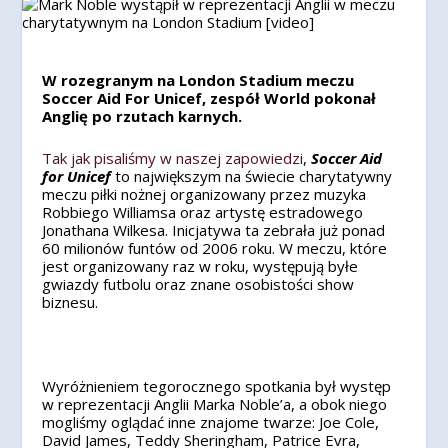
W rozegranym na London Stadium meczu
Soccer Aid For Unicef, zespół World pokonał
Anglię po rzutach karnych.
Tak jak pisaliśmy w naszej zapowiedzi
,
Soccer Aid
for Unicef
​​to największym na świecie charytatywny
meczu piłki nożnej organizowany przez muzyka
Robbiego Williamsa oraz artystę estradowego
Jonathana Wilkesa. Inicjatywa ta zebrała już ponad
60 milionów funtów od 2006 roku. W meczu, które
jest organizowany raz w roku, występują byłe
gwiazdy futbolu oraz znane osobistości show
biznesu.
Wyróżnieniem tegorocznego spotkania był występ
w reprezentacji Anglii Marka Noble’a, a obok niego
mogliśmy oglądać inne znajome twarze: Joe Cole,
David James, Teddy Sheringham, Patrice Evra,