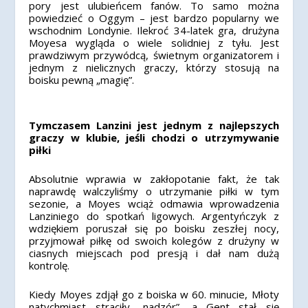
pory jest ulubieńcem fanów. To samo można
powiedzieć o Oggym – jest bardzo popularny we
wschodnim Londynie. Ilekroć 34-latek gra, drużyna
Moyesa wygląda o wiele solidniej z tyłu. Jest
prawdziwym przywódcą, świetnym organizatorem i
jednym z nielicznych graczy, którzy stosują na
boisku pewną „magię”.
Tymczasem Lanzini jest jednym z najlepszych
graczy w klubie, jeśli chodzi o utrzymywanie
piłki
Absolutnie wprawia w zakłopotanie fakt, że tak
naprawdę walczyliśmy o utrzymanie piłki w tym
sezonie, a Moyes wciąż odmawia wprowadzenia
Lanziniego do spotkań ligowych. Argentyńczyk z
wdziękiem poruszał się po boisku zeszłej nocy,
przyjmował piłkę od swoich kolegów z drużyny w
ciasnych miejscach pod presją i dał nam dużą
kontrolę.
Kiedy Moyes zdjął go z boiska w 60. minucie, Młoty
natychmiast straciły „nadzór”, a Gent stał się