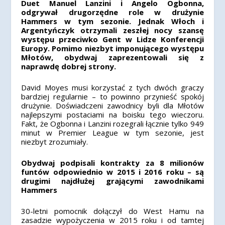
Duet Manuel Lanzini i Angelo Ogbonna,
odgrywał drugorzędne role w drużynie
Hammers w tym sezonie. Jednak Włoch i
Argentyńczyk otrzymali zeszłej nocy szansę
występu przeciwko Gent w Lidze Konferencji
Europy. Pomimo niezbyt imponującego występu
Młotów, obydwaj zaprezentowali się z
naprawdę dobrej strony.
David Moyes musi korzystać z tych dwóch graczy
bardziej regularnie – to powinno przynieść spokój
drużynie. Doświadczeni zawodnicy byli dla Młotów
najlepszymi postaciami na boisku tego wieczoru.
Fakt, że Ogbonna i Lanzini rozegrali łącznie tylko 949
minut w Premier League w tym sezonie, jest
niezbyt zrozumiały.
Obydwaj podpisali kontrakty za 8 milionów
funtów odpowiednio w 2015 i 2016 roku – są
drugimi najdłużej grającymi zawodnikami
Hammers
30-letni pomocnik dołączył do West Hamu na
zasadzie wypożyczenia w 2015 roku i od tamtej