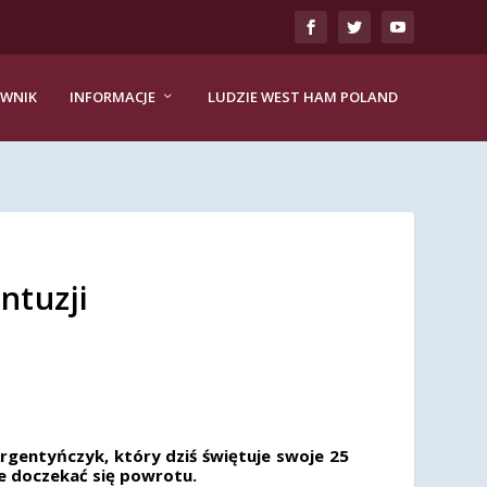
EWNIK
INFORMACJE
LUDZIE WEST HAM POLAND
ntuzji
Argentyńczyk, który dziś świętuje swoje 25
oże doczekać się powrotu.