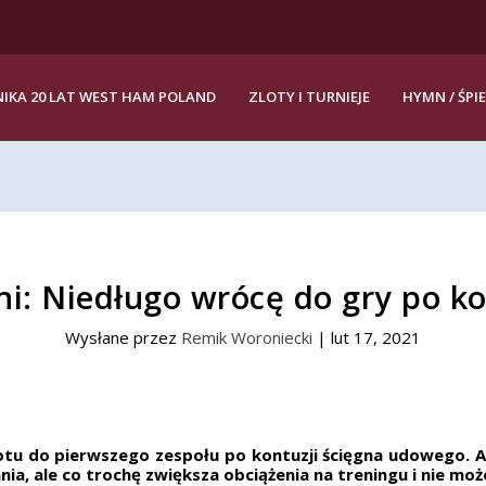
IKA 20 LAT WEST HAM POLAND
ZLOTY I TURNIEJE
HYMN / ŚPI
ni: Niedługo wrócę do gry po ko
Wysłane przez
Remik Woroniecki
|
lut 17, 2021
wrotu do pierwszego zespołu po kontuzji ścięgna udowego. 
nia, ale co trochę zwiększa obciążenia na treningu i nie m