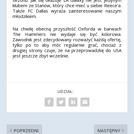
sezonu. Jak się okazuje LA Galaxy nie jest jedynym
klubem ze Stanów, który chce mieć u siebie Reece’a.
Także FC Dallas wyraża zainteresowanie naszym
młodzikiem.
Na chwilę obecną przyszłość Oxforda w barwach
The Hammers nie wydaje się być kolorowa.
Zawodnik jest zdecydowany rozważyć każdą ofertę,
tylko po to aby móc regularnie grać, chociaż z
drugiej strony czuje, że na przeprowadzkę do USA
jest jeszcze zbyt wcześnie.
UDZIAŁ:
POPRZEDNI
NASTĘPNY