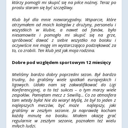
którzy pomogli mi skupić się na piłce nożnej. Teraz po
prostu staram się być szczęśliwy.
Klub był dla mnie niewiarygodny. Wsparcie, które
otrzymałem od moich kolegów z drużyny, personelu i
wszystkich w klubie, a nawet od fanów, było
niesamowite i pomogło mi skupić się na grze,
spróbować dawać z siebie wszystko na boisku i
oczywiście nie mogę im wystarczająco podziękować za
to, co zrobili. Ten klub jest jak moja rodzina.
Dobre pod względem sportowym 12 miesięcy
Mieliśmy bardzo dobry poprzedni sezon. Był bardzo
trudny, bo graliśmy wiele spotkań europejskich i
ligowych. Udało nam się zakwalifikować do Ligi
Konferencyjnej, a to też sukces – o tym marzy wiele
zespołów. Pamiętam mecz z Sewillą… Co za atmosfera
tam wtedy była! Nie do wiary! Myślę, że był to jeden z
najlepszych meczów, być może najlepszy, jaki
graliśmy w zeszłym sezonie.
Ja naprawdę kocham
każdą minutę na boisku. Miałem okazję grać
regularnie w zeszłym sezonie, poznałem też wielu
miłych ludzi.