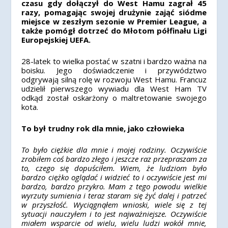
czasu gdy dołączył do West Hamu zagrał 45
razy, pomagając swojej drużynie zająć siódme
miejsce w zeszłym sezonie w Premier League, a
także pomógł dotrzeć do Młotom półfinału Ligi
Europejskiej UEFA.
28-latek to wielka postać w szatni i bardzo ważna na
boisku. Jego doświadczenie i przywództwo
odgrywają silną rolę w rozwoju West Hamu. Francuz
udzielił pierwszego wywiadu dla West Ham TV
odkąd został oskarżony o maltretowanie swojego
kota.
To był trudny rok dla mnie, jako człowieka
To było ciężkie dla mnie i mojej rodziny. Oczywiście
zrobiłem coś bardzo złego i jeszcze raz przepraszam za
to, czego się dopuściłem. Wiem, że ludziom było
bardzo ciężko oglądać i widzieć to i oczywiście jest mi
bardzo, bardzo przykro. Mam z tego powodu wielkie
wyrzuty sumienia i teraz staram się żyć dalej i patrzeć
w przyszłość.
Wyciągnąłem wnioski, wiele się z tej
sytuacji nauczyłem i to jest najważniejsze. Oczywiście
miałem wsparcie od wielu, wielu ludzi wokół mnie,