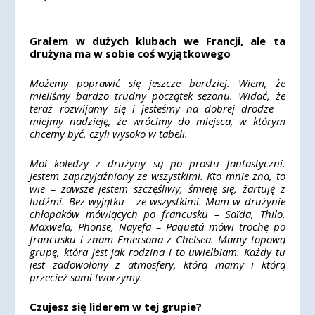
Grałem w dużych klubach we Francji, ale ta
drużyna ma w sobie coś wyjątkowego
Możemy poprawić się jeszcze bardziej. Wiem, że
mieliśmy bardzo trudny początek sezonu. Widać, że
teraz rozwijamy się i jesteśmy na dobrej drodze –
miejmy nadzieję, że wrócimy do miejsca, w którym
chcemy być, czyli wysoko w tabeli.
Moi koledzy z drużyny są po prostu fantastyczni.
J
estem zaprzyjaźniony ze wszystkimi. Kto mnie zna, to
wie – zawsze jestem szczęśliwy, śmieję się, żartuję z
ludźmi. Bez wyjątku – ze wszystkimi. Mam w drużynie
chłopaków mówiących po francusku – Saïda, Thilo,
Maxwela, Phonse, Nayefa – Paquetá mówi trochę po
francusku i znam Emersona z Chelsea. Mamy topową
grupę, która jest jak rodzina i to uwielbiam. Każdy tu
jest zadowolony z atmosfery, którą mamy i którą
przecież sami tworzymy.
Czujesz się liderem w tej grupie?