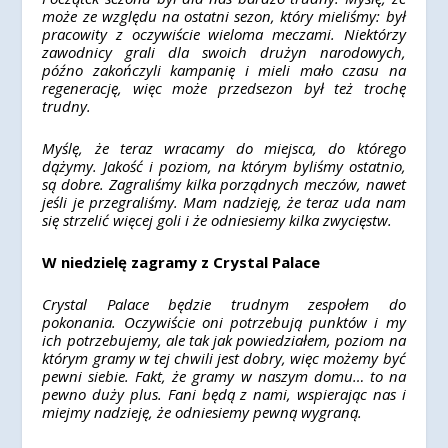
może ze względu na ostatni sezon, który mieliśmy: był
pracowity z oczywiście wieloma meczami. Niektórzy
zawodnicy grali dla swoich drużyn narodowych,
późno zakończyli kampanię i mieli mało czasu na
regenerację, więc może przedsezon był też trochę
trudny.
Myślę, że teraz wracamy do miejsca, do którego
dążymy. Jakość i poziom, na którym byliśmy ostatnio,
są dobre. Zagraliśmy kilka porządnych meczów, nawet
jeśli je przegraliśmy. Mam nadzieję, że teraz uda nam
się strzelić więcej goli i że odniesiemy kilka zwycięstw.
W niedzielę zagramy z Crystal Palace
Crystal Palace będzie trudnym zespołem do
pokonania. Oczywiście oni potrzebują punktów i my
ich potrzebujemy, ale tak jak powiedziałem, poziom na
którym gramy w tej chwili jest dobry, więc możemy być
pewni siebie. Fakt, że gramy w naszym domu… to na
pewno duży plus. Fani będą z nami, wspierając nas i
miejmy nadzieję, że odniesiemy pewną wygraną.