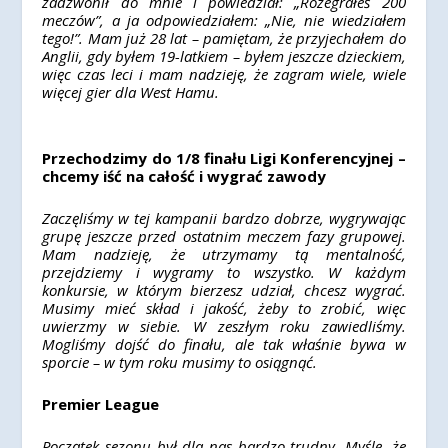
zadzwonił do mnie i powiedział: „Rozegrałeś 200
meczów”, a ja odpowiedziałem: „Nie, nie wiedziałem
tego!”. Mam już 28 lat – pamiętam, że przyjechałem do
Anglii, gdy byłem 19-latkiem – byłem jeszcze dzieckiem,
więc czas leci i mam nadzieję, że zagram wiele, wiele
więcej gier dla West Hamu.
Przechodzimy do 1/8 finału Ligi Konferencyjnej –
chcemy iść na całość i wygrać zawody
Zaczęliśmy w tej kampanii bardzo dobrze, wygrywając
grupę jeszcze przed ostatnim meczem fazy grupowej.
Mam nadzieję, że utrzymamy tą mentalność,
przejdziemy i wygramy to wszystko. W każdym
konkursie, w którym bierzesz udział, chcesz wygrać.
Musimy mieć skład i jakość, żeby to zrobić, więc
uwierzmy w siebie. W zeszłym roku zawiedliśmy.
Mogliśmy dojść do finału, ale tak właśnie bywa w
sporcie – w tym roku musimy to osiągnąć.
Premier League
Początek sezonu był dla nas bardzo trudny. Myślę, że