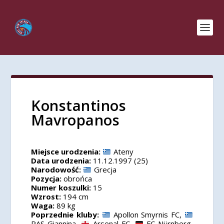
Konstantinos
Mavropanos
Miejsce urodzenia:
Ateny
Data urodzenia:
11.12.1997 (25)
Narodowość:
Grecja
Pozycja:
obrońca
Numer koszulki:
15
Wzrost:
194 cm
Waga:
89 kg
Poprzednie kluby:
Apollon Smyrnis FC,
PAS Giannina,
Arsenal FC,
FC Nürnberg,