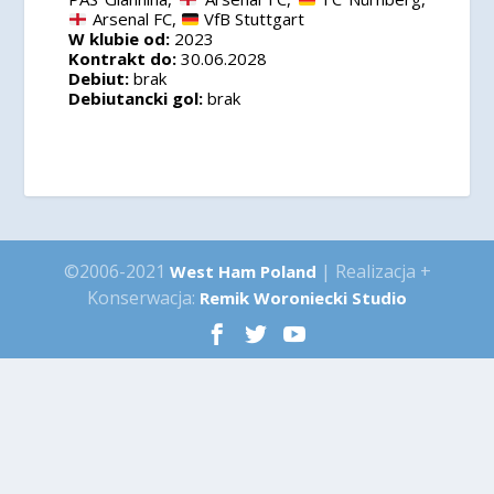
Arsenal FC,
VfB Stuttgart
W klubie od:
2023
Kontrakt do:
30.06.2028
Debiut:
brak
Debiutancki gol:
brak
©2006-2021
| Realizacja +
West Ham Poland
Konserwacja:
Remik Woroniecki Studio