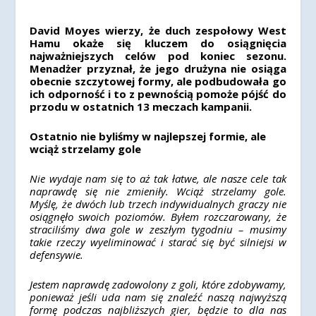
David Moyes wierzy, że duch zespołowy West
Hamu okaże się kluczem do osiągnięcia
najważniejszych celów pod koniec sezonu.
Menadżer przyznał, że jego drużyna nie osiąga
obecnie szczytowej formy, ale podbudowała go
ich odporność i to z pewnością pomoże pójść do
przodu w ostatnich 13 meczach kampanii.
Ostatnio nie byliśmy w najlepszej formie, ale
wciąż strzelamy gole
Nie wydaje nam się to aż tak łatwe, ale nasze cele tak
naprawdę się nie zmieniły. Wciąż strzelamy gole.
Myślę, że dwóch lub trzech indywidualnych graczy nie
osiągnęło swoich poziomów. Byłem rozczarowany, że
straciliśmy dwa gole w zeszłym tygodniu – musimy
takie rzeczy wyeliminować i starać się być silniejsi w
defensywie.
Jestem naprawdę zadowolony z goli, które zdobywamy,
ponieważ jeśli uda nam się znaleźć naszą najwyższą
formę podczas najbliższych gier, będzie to dla nas