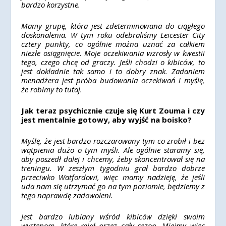
bardzo korzystne.
Mamy grupę, która jest zdeterminowana do ciągłego
doskonalenia. W tym roku odebraliśmy Leicester City
cztery punkty, co ogólnie można uznać za całkiem
niezłe osiągnięcie. Moje oczekiwania wzrosły w kwestii
tego, czego chcę od graczy. Jeśli chodzi o kibiców, to
jest dokładnie tak samo i to dobry znak. Zadaniem
menadżera jest próba budowania oczekiwań i myślę,
że robimy to tutaj.
Jak teraz psychicznie czuje się Kurt Zouma i czy
jest mentalnie gotowy, aby wyjść na boisko?
Myślę, że jest bardzo rozczarowany tym co zrobił i bez
wątpienia dużo o tym myśli. Ale ogólnie staramy się,
aby poszedł dalej i chcemy, żeby skoncentrował się na
treningu. W zeszłym tygodniu grał bardzo dobrze
przeciwko Watfordowi, więc mamy nadzieję, że jeśli
uda nam się utrzymać go na tym poziomie, będziemy z
tego naprawdę zadowoleni.
Jest bardzo lubiany wśród kibiców dzięki swoim
występom, które miał przez cały sezon. Miejmy więc