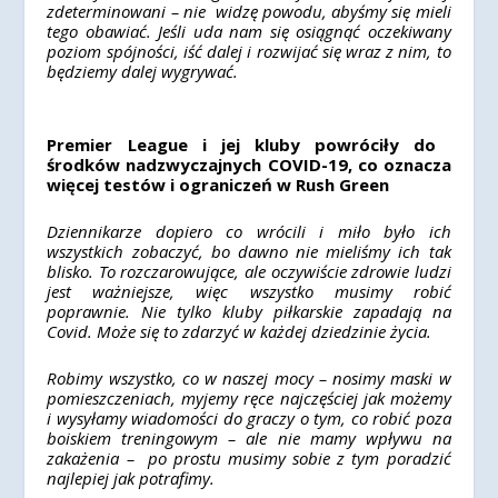
zdeterminowani – nie widzę powodu, abyśmy się mieli
tego obawiać. Jeśli uda nam się osiągnąć oczekiwany
poziom spójności, iść dalej i rozwijać się wraz z nim, to
będziemy dalej wygrywać.
Premier League i jej kluby powróciły do ​​
środków nadzwyczajnych COVID-19, co oznacza
więcej testów i ograniczeń w Rush Green
Dziennikarze dopiero co wrócili i miło było ich
wszystkich zobaczyć, bo dawno nie mieliśmy ich tak
blisko. To rozczarowujące, ale oczywiście zdrowie ludzi
jest ważniejsze, więc wszystko musimy robić
poprawnie.
Nie tylko kluby piłkarskie zapadają na
Covid. Może się to zdarzyć w każdej dziedzinie życia.
Robimy wszystko, co w naszej mocy – nosimy maski w
pomieszczeniach, myjemy ręce najczęściej jak możemy
i wysyłamy wiadomości do graczy o tym, co robić poza
boiskiem treningowym – ale nie mamy wpływu na
zakażenia – po prostu musimy sobie z tym poradzić
najlepiej jak potrafimy.