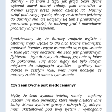
Burnley – są znani z tego, jak grają. Sean Dyche
wykonał kawał dobrej roboty, jako menedżer w
Premier League przez ponad dziesięć lat. Musimy
wziąć pod uwagę rywala, ale czy ze strachem jedziemy
do Burnley? Nie, ale udajemy się tam z prawdziwym
poczuciem pewności, że możemy grać i powodować
problemy innym zespołom.
Spodziewamy się, że Burnley znajdzie wyjście z
ostatniej trójki. Będzie to dla nich trochę trudniejsze,
ponieważ Premier League wzmocniła się w tym sezonie
– takie jest moje odczucie. Ale Sean jest prawdziwym
fighterem – jego drużyny utrudniają grę i nie są łatwe
do pokonania. Turf Moor nigdy nie było łatwym
miejscem do osiągnięcia wyników – graliśmy tam
dobrze w zeszłym roku, więc mam nadzieję, że
możemy zrobić to samo w tym sezonie.
Czy Sean Dyche jest niedoceniany?
Myślę, że Sean wykonał świetną robotę – bądźmy
uczciwi, nie miał pieniędzy, które miały niektóre inne
kluby. Musiał wybierać graczy z niższych lig, których
musi ukształtować pod swój system i wymagania