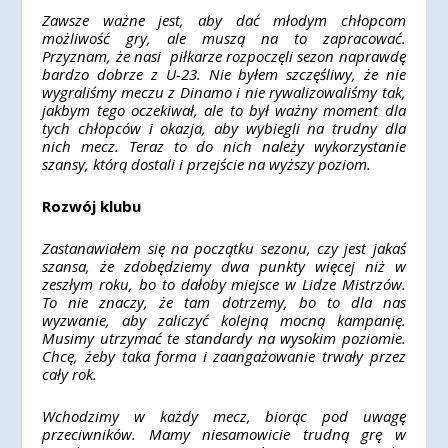
Zawsze ważne jest, aby dać młodym chłopcom
możliwość gry, ale muszą na to zapracować.
Przyznam, że nasi piłkarze rozpoczęli sezon naprawdę
bardzo dobrze z U-23. Nie byłem szczęśliwy, że nie
wygraliśmy meczu z Dinamo i nie rywalizowaliśmy tak,
jakbym tego oczekiwał, ale to był ważny moment dla
tych chłopców i okazja, aby wybiegli na trudny dla
nich mecz. Teraz to do nich należy wykorzystanie
szansy, którą dostali i przejście na wyższy poziom.
Rozwój klubu
Zastanawiałem się na początku sezonu, czy jest jakaś
szansa, że ​​zdobędziemy dwa punkty więcej niż w
zeszłym roku, bo to dałoby miejsce w Lidze Mistrzów.
To nie znaczy, że tam dotrzemy, bo to dla nas
wyzwanie, aby zaliczyć kolejną mocną kampanię.
Musimy utrzymać te standardy na wysokim poziomie.
Chcę, żeby taka forma i zaangażowanie trwały przez
cały rok.
Wchodzimy w każdy mecz, biorąc pod uwagę
przeciwników. Mamy niesamowicie trudną grę w