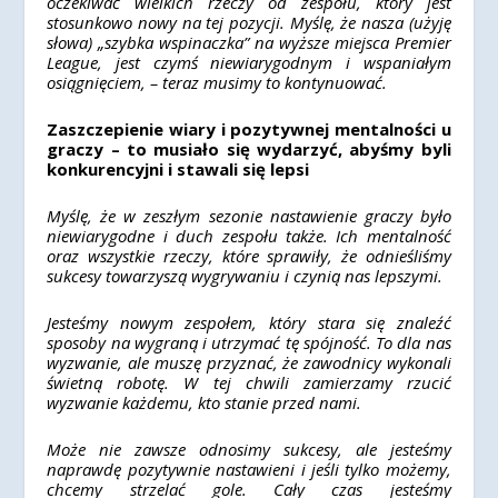
oczekiwać wielkich rzeczy od zespołu, który jest
stosunkowo nowy na tej pozycji. Myślę, że nasza (użyję
słowa) „szybka wspinaczka” na wyższe miejsca Premier
League, jest czymś niewiarygodnym i wspaniałym
osiągnięciem, – teraz musimy to kontynuować.
Zaszczepienie wiary i pozytywnej mentalności u
graczy – to musiało się wydarzyć, abyśmy byli
konkurencyjni i stawali się lepsi
Myślę, że w zeszłym sezonie nastawienie graczy było
niewiarygodne i duch zespołu także. Ich mentalność
oraz wszystkie rzeczy, które sprawiły, że odnieśliśmy
sukcesy towarzyszą wygrywaniu i czynią nas lepszymi.
Jesteśmy nowym zespołem, który stara się znaleźć
sposoby na wygraną i utrzymać tę spójność. To dla nas
wyzwanie, ale muszę przyznać, że zawodnicy wykonali
świetną robotę. W tej chwili zamierzamy rzucić
wyzwanie każdemu, kto stanie przed nami.
Może nie zawsze odnosimy sukcesy, ale jesteśmy
naprawdę pozytywnie nastawieni i jeśli tylko możemy,
chcemy strzelać gole. Cały czas jesteśmy