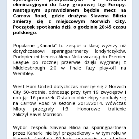
eliminacyjnymi do fazy grupowej Ligi Europy.
Następnym sprawdzianem będzie mecz na
Carrow Road, gdzie drużyna Slavena Bilicia
zmierzy się z miejscowym Norwich City.
Początek spotkania dziś, o godzinie 20:45 czasu
polskiego.
Popularne „Kanarki” to zespół o klasę wyższy niż
dotychczasowi sparingpartnerzy londyńczyków.
Podopieczni trenera Alexa Neila wracają do Premier
League po rocznej przerwie dzięki wygranej z
Middlesbrough 2:0 w finale fazy play-off na
Wembley.
West Ham United dotychczas mierzył się z Norwich
City 50-krotnie, odnosząc przy tym 19 zwycięstw i
notując 16 porażek. Ostatnio obie ekipy spotkały się
na Carrow Road w sezonie 2013/2014. Wówczas
Młoty przegrały 1:3. Honorowe trafienie
zaliczył Ravel Morrison.
Wybór zespołu Slavena Bilicia na sparingpartnera
przez Kanarki nie był przypadkowy – w tym roku w
Norwich świętują 80-lecie przenosin na stadion