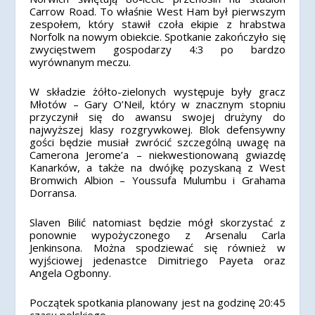
Carrow Road. To właśnie West Ham był pierwszym
zespołem, który stawił czoła ekipie z hrabstwa
Norfolk na nowym obiekcie. Spotkanie zakończyło się
zwycięstwem gospodarzy 4:3 po bardzo
wyrównanym meczu.
W składzie żółto-zielonych występuje były gracz
Młotów – Gary O’Neil, który w znacznym stopniu
przyczynił się do awansu swojej drużyny do
najwyższej klasy rozgrywkowej. Blok defensywny
gości będzie musiał zwrócić szczególną uwagę na
Camerona Jerome’a – niekwestionowaną gwiazdę
Kanarków, a także na dwójkę pozyskaną z West
Bromwich Albion – Youssufa Mulumbu i Grahama
Dorransa.
Slaven Bilić natomiast będzie mógł skorzystać z
ponownie wypożyczonego z Arsenalu Carla
Jenkinsona. Można spodziewać się również w
wyjściowej jedenastce Dimitriego Payeta oraz
Angela Ogbonny.
Początek spotkania planowany jest na godzinę 20:45