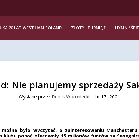
IKA 20 LAT WEST HAM POLAND
ZLOTY I TURNIEJE
HYMN / ŚPI
ld: Nie planujemy sprzedaży Sa
Wysłane przez
Remik Woroniecki
|
lut 17, 2021
ie można było wyczytać, o zainteresowaniu Manchesteru
 klubu ponoć oferowały 15 milionów funtów za Senegalcz