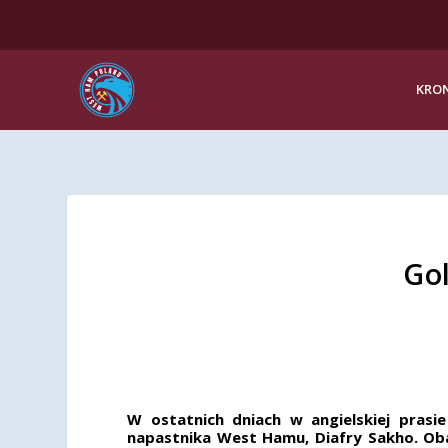
KRON
Go
W ostatnich dniach w angielskiej pras
napastnika West Hamu, Diafry Sakho. Oba