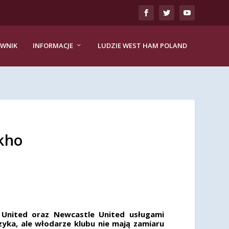
EWNIK
INFORMACJE
LUDZIE WEST HAM POLAND
kho
 United oraz Newcastle United usługami
yka, ale włodarze klubu nie mają zamiaru