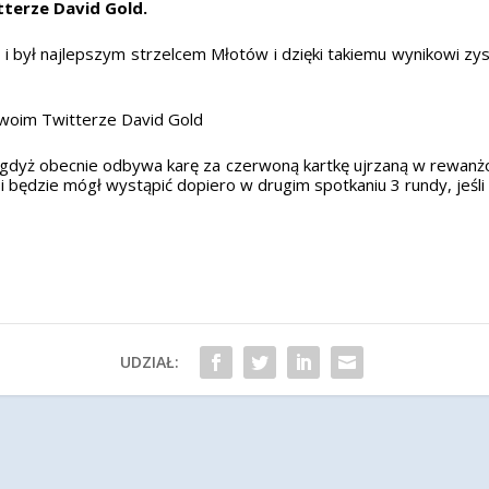
tterze David Gold.
 i był najlepszym strzelcem Młotów i dzięki takiemu wynikowi zys
swoim Twitterze David Gold
, gdyż obecnie odbywa karę za czerwoną kartkę ujrzaną w rewanżo
 będzie mógł wystąpić dopiero w drugim spotkaniu 3 rundy, je
UDZIAŁ: