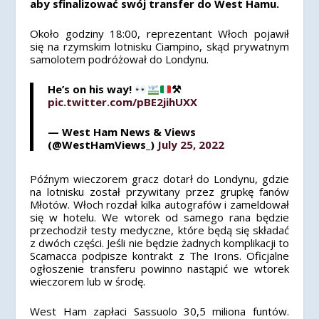
aby sfinalizować swój transfer do West Hamu.
Około godziny 18:00, reprezentant Włoch pojawił
się na rzymskim lotnisku Ciampino, skąd prywatnym
samolotem podróżował do Londynu.
He’s on his way!
⚒
pic.twitter.com/pBE2jihUXX
— West Ham News & Views
(@WestHamViews_)
July 25, 2022
Późnym wieczorem gracz dotarł do Londynu, gdzie
na lotnisku został przywitany przez grupkę fanów
Młotów. Włoch rozdał kilka autografów i zameldował
się w hotelu. We wtorek od samego rana będzie
przechodził testy medyczne, które będą się składać
z dwóch części. Jeśli nie będzie żadnych komplikacji to
Scamacca podpisze kontrakt z The Irons. Oficjalne
ogłoszenie transferu powinno nastąpić we wtorek
wieczorem lub w środę.
West Ham zapłaci Sassuolo 30,5 miliona funtów.