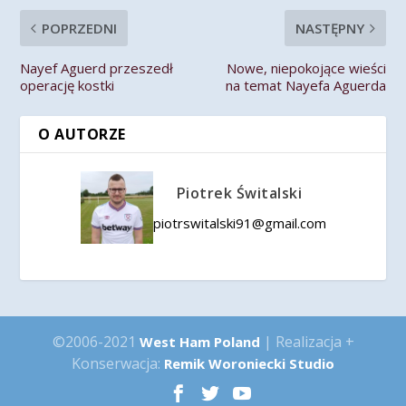
POPRZEDNI
NASTĘPNY
Nayef Aguerd przeszedł
Nowe, niepokojące wieści
operację kostki
na temat Nayefa Aguerda
O AUTORZE
Piotrek Świtalski
piotrswitalski91@gmail.com
©2006-2021
| Realizacja +
West Ham Poland
Konserwacja:
Remik Woroniecki Studio