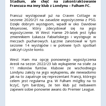
Stadium, ale chęć na zakontraktowanie
Francuza ma inny klub z Londynu – Fulham FC.
Francuz występował już na Craven Cottage w
sezonie 2020/21 na zasadzie wypożyczenia z PSG.
Dzięki dobrym występom, wpadł w oko Davidowi
Moyesowi, który zdecydował się na jego
wypożyczenie. W West Hamie 29-latek jest tylko
zmiennikiem Łukasza Fabiańskiego i występuje w
meczach pucharowych. Łącznie zanotował w tym
sezonie 14 występów i w połowie tych spotkań
zaliczył czyste konto.
West Ham ma opcję ponownego wypożyczenia
Areoli na sezon 2022/23 lub wykupienie na stałe za
11 milionów funtów. Klubowi ze wschodniego
Londynu zależy na jego wykupieniu, ale niewiadomo
jak na to zapatruje się reprezentant Francji, którego
celem jest regularna gra. W Fulham mógłby na to
liczyć, tym bardziej, że ten klub już niebawem
zapewni sobie ponownie awans do Premier League.