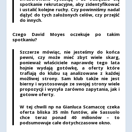
spotkanie rekrutacyjne, aby zidentyfikować
i ustalić kolejne ruchy.
Czy powinniśmy nadal
dążyć do tych założonych celów, czy przejść
do innych.
Czego David Moyes oczekuje po takim
spotkaniu?
Szczerze mówiąc, nie jesteśmy do końca
pewni, czy może mieć zbyt wiele skarg,
ponieważ właściciele naprawdę tego lata
hojnie wydają gotówkę, a oferty które
trafiają do klubu są analizowane z każdej
możliwej strony. Sam klub także nie jest
bierny i wystosowuje ze swojej strony wiele
propozycji i wysyła zarówno zapytania, jak i
gotowe oferty.
W tej chwili np na Gianluca Scamaccę czeka
oferta bliska 35 mln funtów
, ale Sassuolo
chce teraz ponad 40 milionów – to
podsumowuje całe dotychczasowe okno.