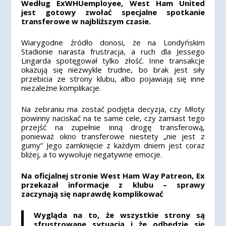
Według ExWHUemployee, West Ham United
jest gotowy zwołać specjalne spotkanie
transferowe w najbliższym czasie.
Wiarygodne źródło donosi, że na Londyńskim
Stadionie narasta frustracja, a ruch dla Jessego
Lingarda spotęgował tylko złość. Inne transakcje
okazują się niezwykle trudne, bo brak jest siły
przebicia ze strony klubu, albo pojawiają się inne
niezależne komplikacje.
Na zebraniu ma zostać podjęta decyzja, czy Młoty
powinny naciskać na te same cele, czy zamiast tego
przejść na zupełnie inną drogę transferową,
ponieważ okno transferowe niestety „nie jest z
gumy” Jego zamknięcie z każdym dniem jest coraz
bliżej, a to wywołuje negatywne emocje.
Na oficjalnej stronie West Ham Way Patreon, Ex
przekazał informacje z klubu – sprawy
zaczynają się naprawdę komplikować
Wygląda na to, że wszystkie strony są
sfrustrowane sytuacją i że odbędzie się