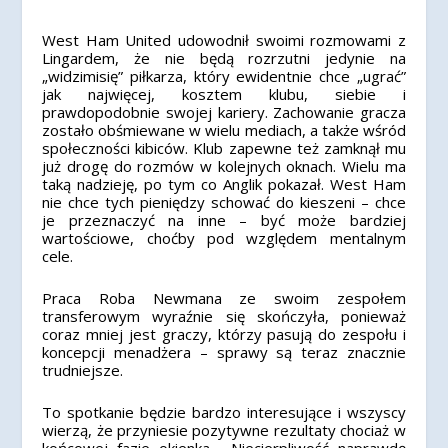
West Ham United udowodnił swoimi rozmowami z
Lingardem, że nie będą rozrzutni jedynie na
„widzimisię” piłkarza, który ewidentnie chce „ugrać”
jak najwięcej, kosztem klubu, siebie i
prawdopodobnie swojej kariery. Zachowanie gracza
zostało obśmiewane w wielu mediach, a także wśród
społeczności kibiców. Klub zapewne też zamknął mu
już drogę do rozmów w kolejnych oknach. Wielu ma
taką nadzieję, po tym co Anglik pokazał. West Ham
nie chce tych pieniędzy schować do kieszeni – chce
je przeznaczyć na inne – być może bardziej
wartościowe, choćby pod względem mentalnym
cele.
Praca Roba Newmana ze swoim zespołem
transferowym wyraźnie się skończyła, ponieważ
coraz mniej jest graczy, którzy pasują do zespołu i
koncepcji menadżera – sprawy są teraz znacznie
trudniejsze.
To spotkanie będzie bardzo interesujące i wszyscy
wierzą, że przyniesie pozytywne rezultaty chociaż w